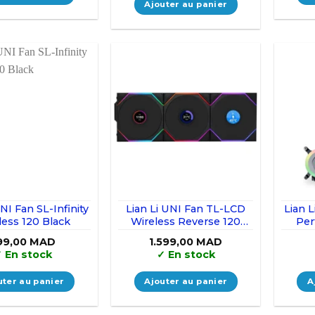
999,00 MAD.
899,00 MAD.
Ajouter au panier
UNI Fan SL-Infinity
Lian Li UNI Fan TL-LCD
Lian L
less 120 Black
Wireless Reverse 120
Per
Black (Triple Pack)
99,00
MAD
1.599,00
MAD
✓
En stock
✓
En stock
uter au panier
Ajouter au panier
A