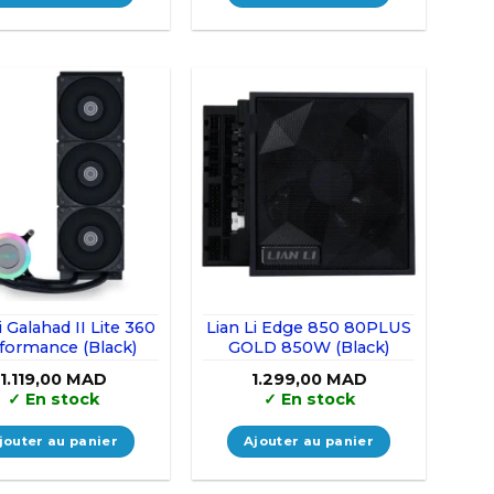
i Galahad II Lite 360
Lian Li Edge 850 80PLUS
formance (Black)
GOLD 850W (Black)
1.119,00
MAD
1.299,00
MAD
✓
En stock
✓
En stock
jouter au panier
Ajouter au panier