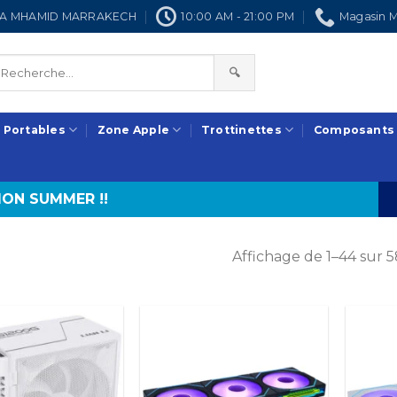
NRA MHAMID MARRAKECH
10:00 AM - 21:00 PM
Magasin M
🔍
 Portables
Zone Apple
Trottinettes
Composants
ON SUMMER !!
Affichage de 1–44 sur 5