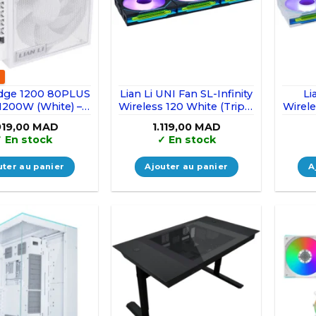
 Edge 1200 80PLUS
Lian Li UNI Fan SL-Infinity
Li
200W (White) –
Wireless 120 White (Triple
Wirel
With Hub
Pack)
Bl
919,00
MAD
1.119,00
MAD
✓
En stock
✓
En stock
uter au panier
Ajouter au panier
A