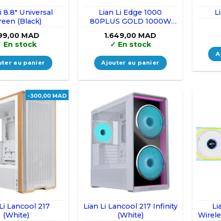
i 8.8″ Universal
Lian Li Edge 1000
L
reen (Black)
80PLUS GOLD 1000W
(Black) – With Hub
99,00
MAD
1.649,00
MAD
✓
En stock
✓
En stock
A
uter au panier
Ajouter au panier
-300,00 MAD
Li Lancool 217
Lian Li Lancool 217 Infinity
Li
(White)
(White)
Wirel