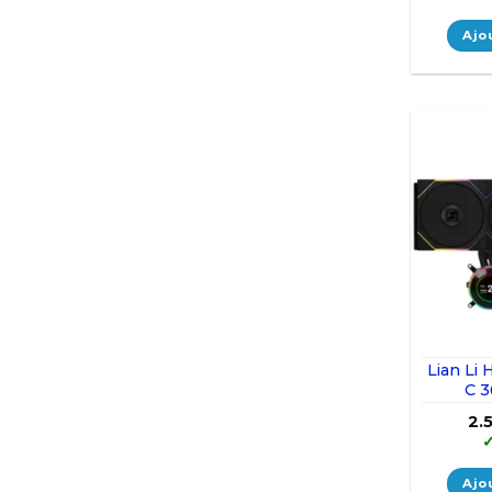
Ajo
Lian Li 
C 3
2.
Ajo