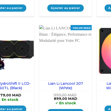
uter au panier
Ajouter au panier
A
-100,00 MAD
HydroShift II LCD-
Lian Li Lancool 207
Li
60TL (Black)
(White)
Wi
579,00
MAD
999,00
MAD
Le
Le
899,00
MAD
✓
En stock
prix
prix
✓
En stock
initial
actuel
était :
est :
uter au panier
A