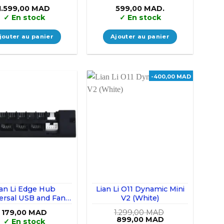
ite (Triple Pack)
Pack)
1.599,00
MAD
599,00
MAD.
✓
En stock
✓
En stock
jouter au panier
Ajouter au panier
-400,00 MAD
ian Li Edge Hub
Lian Li O11 Dynamic Mini
ersal USB and Fan
V2 (White)
Hub (Black)
179,00
MAD
1.299,00
MAD
Le
Le
899,00
MAD
✓
En stock