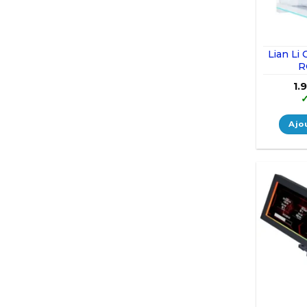
Lian Li
R
1.
Ajo