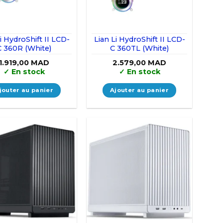
i HydroShift II LCD-
Lian Li HydroShift II LCD-
C 360R (White)
C 360TL (White)
1.919,00
MAD
2.579,00
MAD
✓
En stock
✓
En stock
jouter au panier
Ajouter au panier