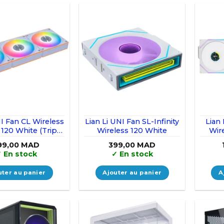
NI Fan CL Wireless
Lian Li UNI Fan SL-Infinity
Lian
120 White (Triple
Wireless 120 White
Wir
Pack)
Wh
99,00
MAD
399,00
MAD
✓
En stock
✓
En stock
uter au panier
Ajouter au panier
A