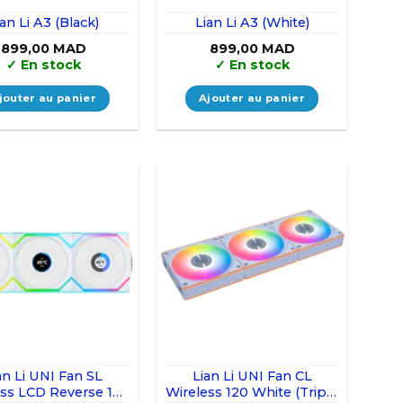
ian Li A3 (Black)
Lian Li A3 (White)
899,00
MAD
899,00
MAD
✓
En stock
✓
En stock
jouter au panier
Ajouter au panier
an Li UNI Fan SL
Lian Li UNI Fan CL
ess LCD Reverse 120
Wireless 120 White (Triple