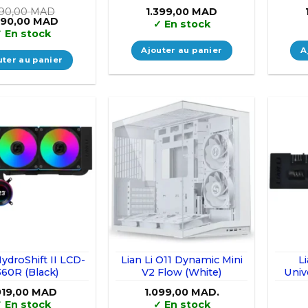
Wh
590,00
MAD
1.399,00
MAD
Le
290,00
MAD
✓
En stock
x
prix
✓
En stock
tial
actuel
it :
est :
Ajouter au panier
A
590,00 MAD.
1.290,00 MAD.
uter au panier
HydroShift II LCD-
Lian Li O11 Dynamic Mini
L
360R (Black)
V2 Flow (White)
Univ
919,00
MAD
1.099,00
MAD.
✓
En stock
✓
En stock