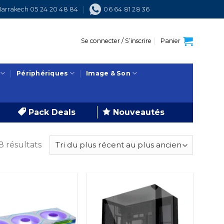
arrakech 05 24 20 48 84
06 64 81 28 36
Se connecter / S’inscrire
Panier
Périphériques
Image & Son
Pack Deals
Nouveautés
Trié
8 résultats
du
plus
récent
au
plus
ancien