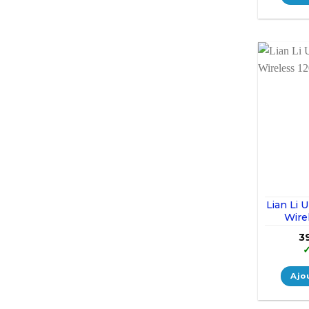
Lian Li 
Wire
3
Ajo