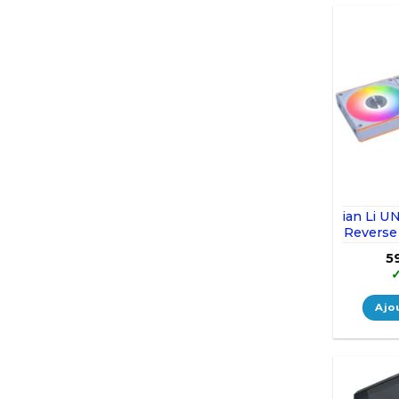
ian Li U
Reverse 
5
Ajo