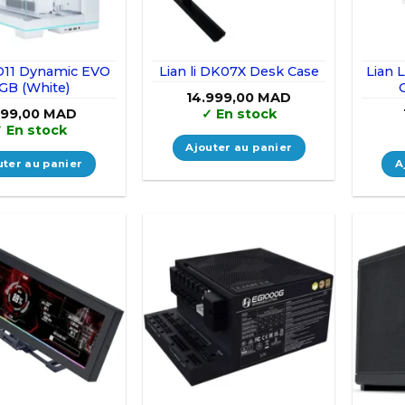
 O11 Dynamic EVO
Lian li DK07X Desk Case
Lian L
GB (White)
14.999,00
MAD
999,00
MAD
✓
En stock
✓
En stock
Ajouter au panier
uter au panier
A