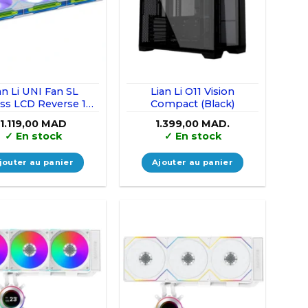
an Li UNI Fan SL
Lian Li O11 Vision
ess LCD Reverse 120
Compact (Black)
ack (Triple Pack)
1.119,00
MAD
1.399,00
MAD.
✓
En stock
✓
En stock
jouter au panier
Ajouter au panier