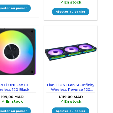
prix
prix
✓
En stock
initial
actuel
était :
est :
jouter au panier
1.299,00 MAD.
899,00 MAD.
Ajouter au panier
an Li UNI Fan CL
Lian Li UNI Fan SL-Infinity
reless 120 Black
Wireless Reverse 120
Black (Triple Pack)
199,00
MAD
1.119,00
MAD
✓
En stock
✓
En stock
jouter au panier
Ajouter au panier