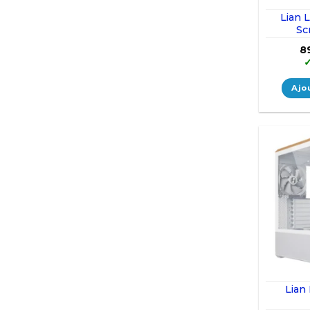
Lian L
Sc
8
Ajo
Lian 