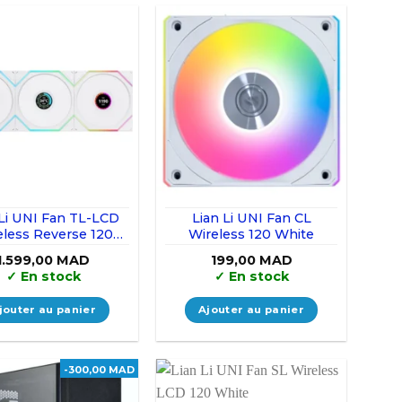
 Li UNI Fan TL-LCD
Lian Li UNI Fan CL
eless Reverse 120
Wireless 120 White
ite (Triple Pack)
1.599,00
MAD
199,00
MAD
✓
En stock
✓
En stock
jouter au panier
Ajouter au panier
-300,00 MAD