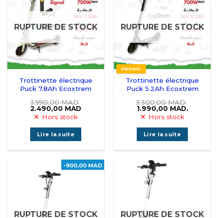
RUPTURE DE STOCK
RUPTURE DE STOCK
PROMO
Trottinette électrique
Trottinette électrique
Puck 7.8Ah Ecoxtrem
Puck 5.2Ah Ecoxtrem
3.990,00
MAD
3.300,00
MAD.
Le
Le
Le
Le
2.490,00
MAD
1.990,00
MAD.
prix
prix
prix
prix
Hors stock
Hors stock
initial
actuel
initial
actuel
était :
est :
était :
est :
3.990,00 MAD.
2.490,00 MAD.
3.300,00 MAD..
1.990,00
Lire la suite
Lire la suite
-900,00 MAD
RUPTURE DE STOCK
RUPTURE DE STOCK