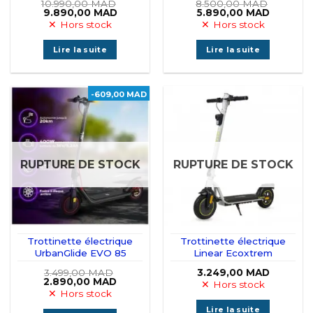
10.990,00
MAD
8.500,00
MAD
Le
Le
Le
Le
9.890,00
MAD
5.890,00
MAD
prix
prix
prix
prix
Hors stock
Hors stock
initial
actuel
initial
actuel
était :
est :
était :
est :
10.990,00 MAD.
9.890,00 MAD.
8.500,00 MAD.
5.890,0
Lire la suite
Lire la suite
-609,00 MAD
RUPTURE DE STOCK
RUPTURE DE STOCK
Trottinette électrique
Trottinette électrique
UrbanGlide EVO 85
Linear Ecoxtrem
3.499,00
MAD
3.249,00
MAD
Le
Le
2.890,00
MAD
Hors stock
prix
prix
Hors stock
initial
actuel
était :
est :
Lire la suite