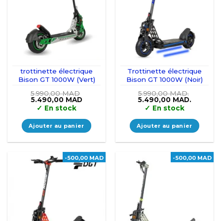
trottinette électrique
Trottinette électrique
Bison GT 1000W (Vert)
Bison GT 1000W (Noir)
5.990,00
MAD
5.990,00
MAD.
Le
Le
Le
Le
5.490,00
MAD
5.490,00
MAD.
prix
prix
prix
prix
✓
En stock
✓
En stock
initial
actuel
initial
actuel
était :
est :
était :
est :
5.990,00 MAD.
5.490,00 MAD.
5.990,00 MAD..
5.490,00
Ajouter au panier
Ajouter au panier
-500,00 MAD
-500,00 MAD