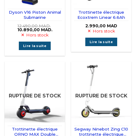
Dyson V16 Piston Animal
Trottinette électrique
Submarine
Ecoxtrem Linear 6.6Ah
12.490,00
MAD.
2.990,00
MAD
Le
Le
10.890,00
MAD.
Hors stock
prix
prix
Hors stock
initial
actuel
était :
est :
Lire la suite
12.490,00 MAD..
10.890,00 MAD..
Lire la suite
RUPTURE DE STOCK
RUPTURE DE STOCK
Trottinette électrique
Segway Ninebot Zing C10
ORNO MAX Double
trottinette électrique