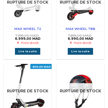
RUPTURE DE STOCK
RUPTURE DE STOCK
MAX WHEEL T2
MAX WHEEL T8B
7.399,00
MAD
7.899,00
MAD
Le
Le
Le
Le
6.999,00
MAD
6.990,00
MAD
prix
prix
prix
prix
Hors stock
Hors stock
initial
actuel
initial
actuel
était :
est :
était :
est :
7.399,00 MAD.
6.999,00 MAD.
7.899,00 MAD.
6.990,0
Lire la suite
Lire la suite
-800,00 MAD
RUPTURE DE STOCK
RUPTURE DE STOCK