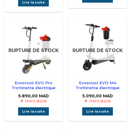
3.499,00 MAD.
2.890,00 MAD.
Lire la suite
RUPTURE DE STOCK
RUPTURE DE STOCK
Evoscoot EVO Pro
Evoscoot EVO M4
Trottinette électrique
Trottinette électrique
5.890,00
MAD
5.090,00
MAD
Hors stock
Hors stock
Lire la suite
Lire la suite