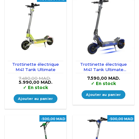
Trottinette électrique
Trottinette électrique
M41 Tank Ultimate
M41 Tank Ultimate
Double Moteur
7.490,00
MAD.
7.590,00
MAD.
Le
Le
5.990,00
MAD.
✓
En stock
prix
prix
✓
En stock
initial
actuel
était :
est :
Ajouter au panier
7.490,00 MAD..
5.990,00 MAD..
Ajouter au panier
-500,00 MAD
-500,00 MAD