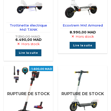
Trottinette électrique
Ecoxtrem M41 Armored
M41 TANK
8.990,00
MAD
7.390,00
MAD
Hors stock
Le
Le
6.490,00
MAD
prix
prix
Hors stock
Lire la suite
initial
actuel
était :
est :
7.390,00 MAD.
6.490,00 MAD.
Lire la suite
-1.600,00 MAD
RUPTURE DE STOCK
RUPTURE DE STOCK