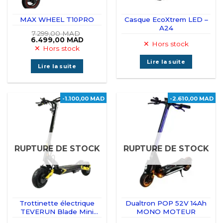
MAX WHEEL T10PRO
Casque EcoXtrem LED –
A24
7.299,00
MAD
Le
Le
6.499,00
MAD
Hors stock
prix
prix
Hors stock
initial
actuel
était :
est :
Lire la suite
7.299,00 MAD.
6.499,00 MAD.
Lire la suite
-1.100,00 MAD
-2.610,00 MAD
RUPTURE DE STOCK
RUPTURE DE STOCK
Trottinette électrique
Dualtron POP 52V 14Ah
TEVERUN Blade Mini
MONO MOTEUR
PRO