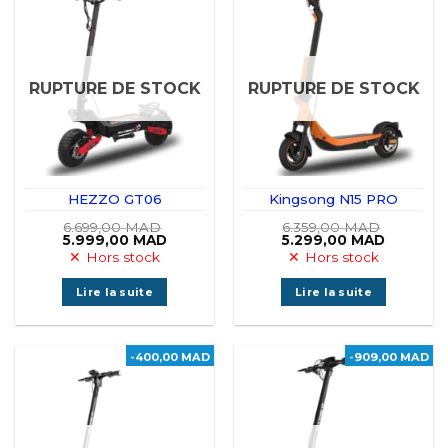
RUPTURE DE STOCK
RUPTURE DE STOCK
HEZZO GT06
Kingsong N15 PRO
6.699,00
MAD
6.359,00
MAD
Le
Le
Le
Le
5.999,00
MAD
5.299,00
MAD
prix
prix
prix
prix
Hors stock
Hors stock
initial
actuel
initial
actuel
était :
est :
était :
est :
6.699,00 MAD.
5.999,00 MAD.
6.359,00 MAD.
5.299,00
Lire la suite
Lire la suite
-400,00 MAD
-909,00 MAD