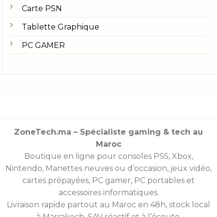
Carte PSN
Tablette Graphique
PC GAMER
ZoneTech.ma – Spécialiste gaming & tech au
Maroc
Boutique en ligne pour consoles
PS5
,
Xbox
,
Nintendo
,
Manettes
neuves ou d’occasion, jeux vidéo,
cartes prépayées
, PC gamer, PC portables et
accessoires informatiques.
Livraison rapide partout au Maroc en 48h, stock local
à Marrakech, SAV réactif et à l’écoute.