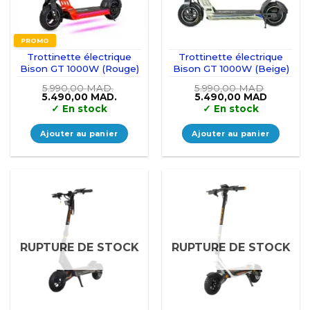
PROMO
Trottinette électrique
Trottinette électrique
Bison GT 1000W (Rouge)
Bison GT 1000W (Beige)
5.990,00
MAD.
5.990,00
MAD
Le
Le
Le
Le
5.490,00
MAD.
5.490,00
MAD
prix
prix
prix
prix
✓
En stock
✓
En stock
initial
actuel
initial
actuel
était :
est :
était :
est :
5.990,00 MAD..
5.490,00 MAD..
5.990,00 MAD.
5.490,0
Ajouter au panier
Ajouter au panier
RUPTURE DE STOCK
RUPTURE DE STOCK