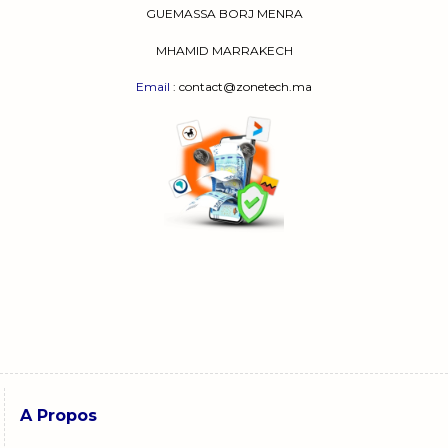
maintenant et recevez votre
trottinette
GUEMASSA
BORJ MENRA
électrique
préférée où que vous soyez, grâce à
notre service de livraison rapide et fiable.
MHAMID MARRAKECH
Email
: contact@zonetech.ma
A Propos