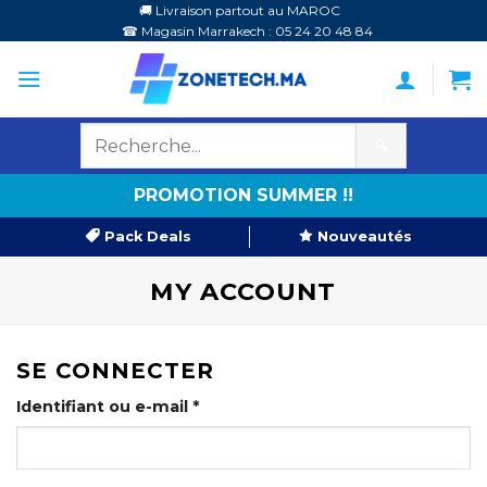
Passer
🚚 Livraison partout au MAROC
☎ Magasin Marrakech : 05 24 20 48 84
au
contenu
🔍
PROMOTION SUMMER !!
Pack Deals
Nouveautés
MY ACCOUNT
SE CONNECTER
Obligatoire
Identifiant ou e-mail
*