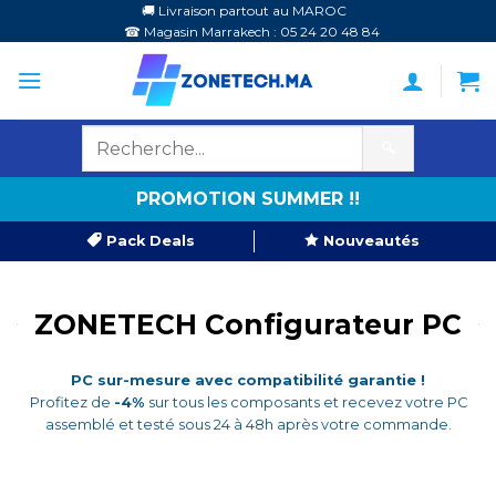
Passer
🚚 Livraison partout au MAROC
☎ Magasin Marrakech : 05 24 20 48 84
au
contenu
🔍
PROMOTION SUMMER !!
Pack Deals
Nouveautés
ZONETECH Configurateur PC
PC sur-mesure avec compatibilité garantie !
Profitez de
-4%
sur tous les composants et recevez votre PC
assemblé et testé sous 24 à 48h après votre commande.