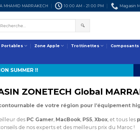
NRA MHAMID MARRAKECH
10:00 AM - 21:00 PM
Magasin M
🔍
 Portables
Zone Apple
Trottinettes
Composants
ON SUMMER !!
SIN ZONETECH Global MARR
contournable de votre région pour l’équipement hi
illeur des
PC Gamer
,
MacBook
,
PS5
,
Xbox
, et tous les
p
conseils de nos experts et des meilleurs prix du Maroc !