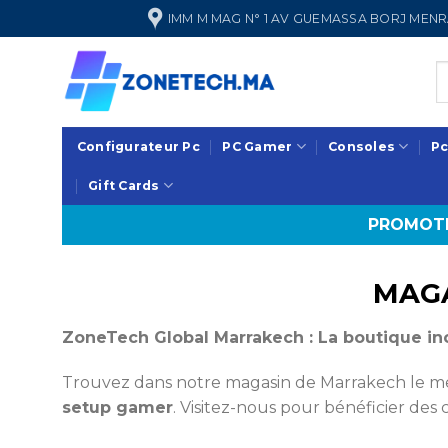
Passer
IMM M MAG N° 1 AV GUEMASSA BORJ ME
au
contenu
Configurateur Pc
PC Gamer
Consoles
Pc
Gift Cards
PROMOTI
MAGA
ZoneTech Global Marrakech : La boutique in
Trouvez dans notre magasin de Marrakech le me
setup gamer
. Visitez-nous pour bénéficier des 