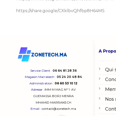
https://share.google/CXklbvQhfbp8H64MS
A Prop
Qui
Service Client
:
06 64 81 28 36
Magasin Marrakech
:
05 24 20 48 84
Cond
Administration
:
06 60 53 10 12
Ment
Adresse
:
IMM M MAG N° 1
AV
GUEMASSA
BORJ MENRA
Nos
MHAMID MARRAKECH
Cont
Email
: contact@zonetech.ma