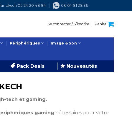
arrakech 05 24 20 48 84
06 64 81 28 36
Se connecter / S’inscrire
Panier
Périphériques
Image & Son
Pack Deals
Nouveautés
AKECH
gh-tech et gaming.
ériphériques gaming
nécessaires pour votre