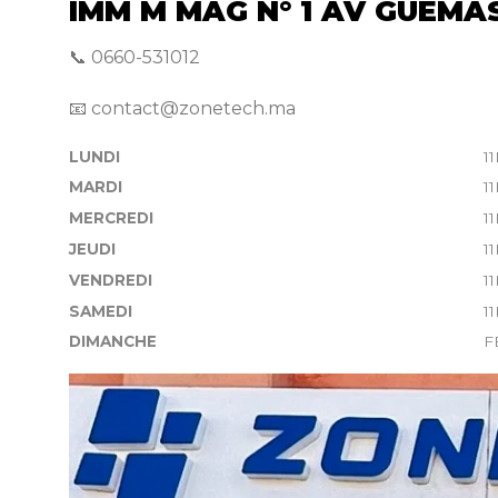
IMM M MAG N° 1 AV GUEM
📞 0660-531012
📧 contact@zonetech.ma
LUNDI
1
MARDI
1
MERCREDI
1
JEUDI
1
VENDREDI
1
SAMEDI
1
DIMANCHE
F