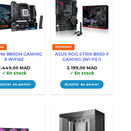
AU
NOUVEAU
yte B850M GAMING
ASUS ROG STRIX B550-F
X WIFI6E
GAMING (WI-FI) II
2.449,00
MAD
2.199,00
MAD
✓
En stock
✓
En stock
jouter au panier
Ajouter au panier