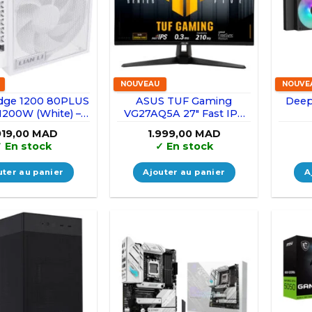
NOUVEAU
NOUVE
 Edge 1200 80PLUS
ASUS TUF Gaming
Deep
200W (White) –
VG27AQ5A 27″ Fast IPS
With Hub
0.3ms 210 Hz (OC) 2k
919,00
MAD
1.999,00
MAD
✓
En stock
✓
En stock
uter au panier
Ajouter au panier
A