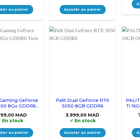
A
uter au panier
Ajouter au panier
Gaming GeForce
Palit Dual GeForce RTX
PALIT
050 8Go GDDR6
5050 8GB GDDR6
Ti 16
in Edge OC
999,00
MAD
3.999,00
MAD
✓
En stock
✓
En stock
uter au panier
Ajouter au panier
A