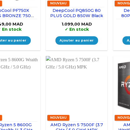
NOUVEAU
NOUVE
pCool PF750X
DeepCool PQ850G 80
De
S BRONZE 750W
PLUS GOLD 850W Black
80P
Black
49,00
MAD
1.099,00
MAD
✓
En stock
✓
En stock
uter au panier
Ajouter au panier
A
NOUVEAU
NOUVE
Ryzen 5 8600G
AMD Ryzen 5 7500F (3.7
AM
Stealth (4.3 GHz /
GHz / 5.0 GHz) MPK
Wrait