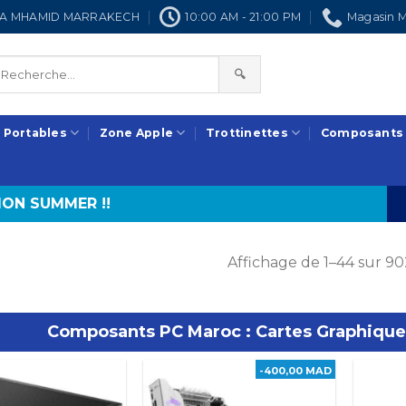
NRA MHAMID MARRAKECH
10:00 AM - 21:00 PM
Magasin M
🔍
 Portables
Zone Apple
Trottinettes
Composants
ON SUMMER !!
Affichage de 1–44 sur 90
Composants PC Maroc : Cartes Graphique
-400,00 MAD