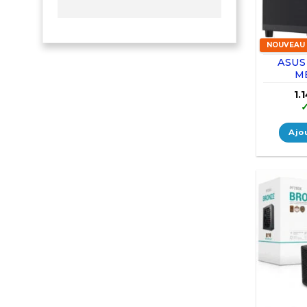
NOUVEAU
ASUS
M
1.
Ajo