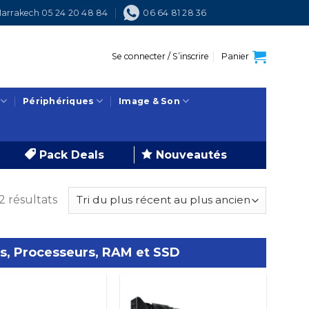
arrakech 05 24 20 48 84
06 64 81 28 36
Se connecter / S’inscrire
Panier
Périphériques
Image & Son
Pack Deals
Nouveautés
Trié
2 résultats
du
plus
récent
s, Processeurs, RAM et SSD
au
plus
ancien