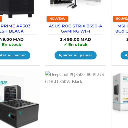
NOUVEAU
NOUVE
 PRIME AP303
ASUS ROG STRIX B650-A
MSI 
ESH BLACK
GAMING WIFI
8Go 
149,00
MAD
3.499,00
MAD
✓
En stock
✓
En stock
uter au panier
Ajouter au panier
A