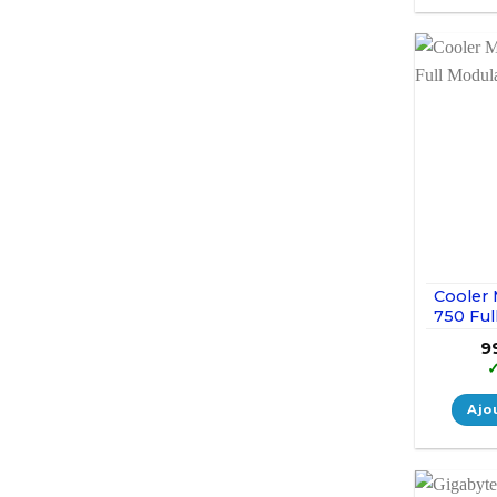
Cooler 
750 Ful
9
Ajo