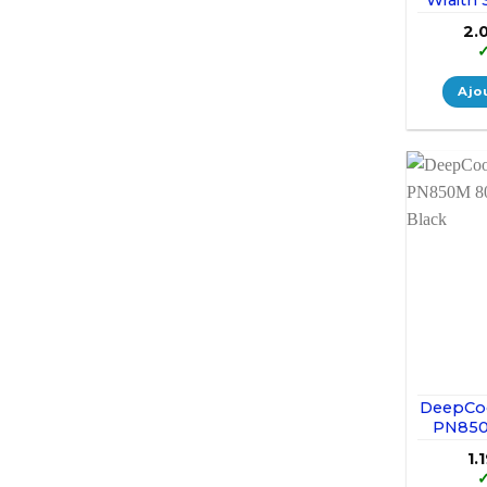
2.
Ajo
DeepCo
PN850
8
1.