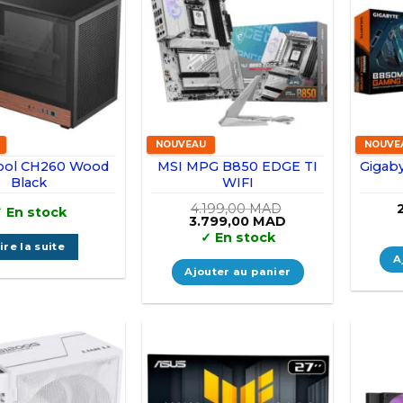
NOUVEAU
NOUVE
ol CH260 Wood
MSI MPG B850 EDGE TI
Gigab
Black
WIFI
4.199,00
MAD
✓
En stock
Le
Le
3.799,00
MAD
prix
prix
✓
En stock
initial
actuel
ire la suite
était :
est :
A
4.199,00 MAD.
3.799,00 MAD.
Ajouter au panier