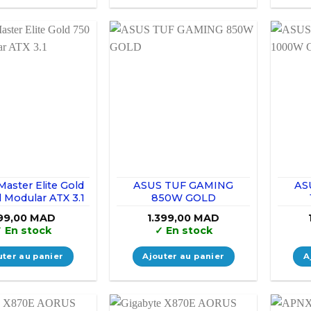
Master Elite Gold
ASUS TUF GAMING
AS
l Modular ATX 3.1
850W GOLD
99,00
MAD
1.399,00
MAD
✓
En stock
✓
En stock
uter au panier
Ajouter au panier
A