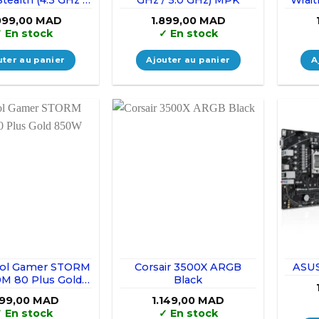
5.0 GHz)
099,00
MAD
1.899,00
MAD
✓
En stock
✓
En stock
uter au panier
Ajouter au panier
A
ol Gamer STORM
Corsair 3500X ARGB
ASU
M 80 Plus Gold
Black
50W Black
199,00
MAD
1.149,00
MAD
✓
En stock
✓
En stock