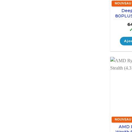
NOUVEAU
Dee
80PLU
6
Ajo
NOUVEAU
AMD 
Wraith 