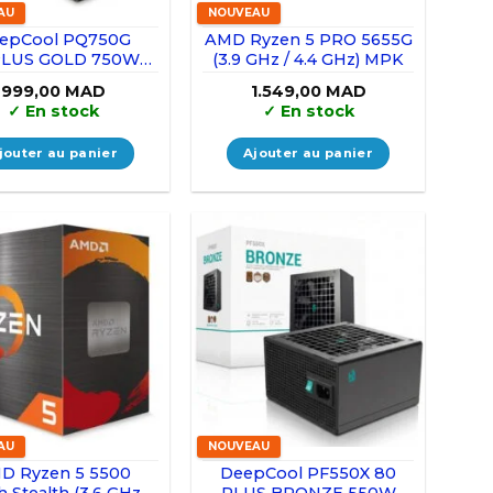
AU
NOUVEAU
epCool PQ750G
AMD Ryzen 5 PRO 5655G
LUS GOLD 750W
(3.9 GHz / 4.4 GHz) MPK
Black
999,00
MAD
1.549,00
MAD
✓
En stock
✓
En stock
jouter au panier
Ajouter au panier
AU
NOUVEAU
D Ryzen 5 5500
DeepCool PF550X 80
h Stealth (3.6 GHz /
PLUS BRONZE 550W