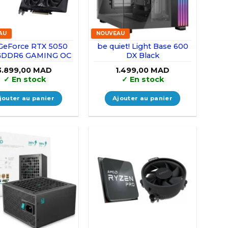
AU
NOUVEAU
GeForce RTX 5050
be quiet! Light Base 600
GDDR6 GAMING OC
DX Black
3.899,00
MAD
1.499,00
MAD
✓
En stock
✓
En stock
jouter au panier
Ajouter au panier