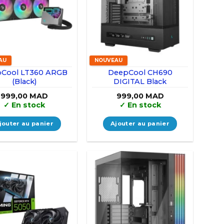
AU
NOUVEAU
Cool LT360 ARGB
DeepCool CH690
(Black)
DIGITAL Black
999,00
MAD
999,00
MAD
✓
En stock
✓
En stock
jouter au panier
Ajouter au panier