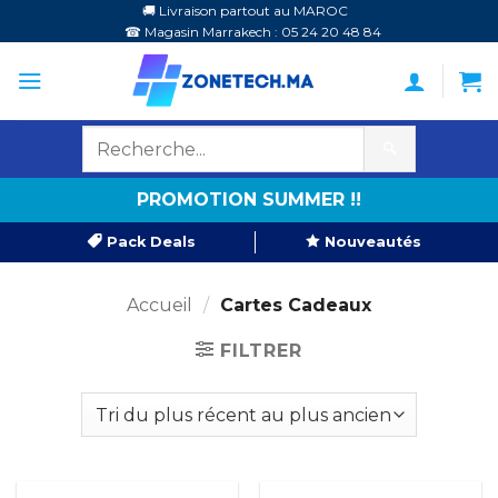
Passer
🚚 Livraison partout au MAROC
☎ Magasin Marrakech : 05 24 20 48 84
au
contenu
🔍
PROMOTION SUMMER !!
Pack Deals
Nouveautés
Accueil
/
Cartes Cadeaux
FILTRER