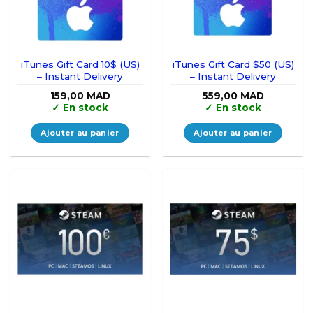
iTunes Gift Card 10$ (US)
iTunes Gift Card $50 (US)
– Instant Delivery
– Instant Delivery
159,00
MAD
559,00
MAD
✓
En stock
✓
En stock
Ajouter au panier
Ajouter au panier