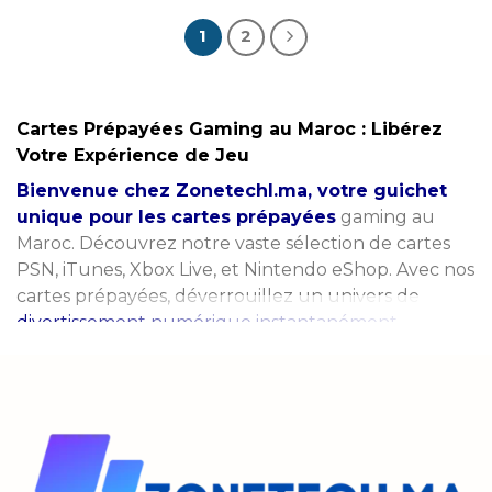
1
2
Cartes Prépayées Gaming au Maroc : Libérez
Votre Expérience de Jeu
Bienvenue chez Zonetechl.ma, votre guichet
unique pour les cartes prépayées
gaming au
Maroc. Découvrez notre vaste sélection de cartes
PSN, iTunes, Xbox Live, et Nintendo eShop. Avec nos
cartes prépayées, déverrouillez un univers de
divertissement numérique instantanément.
1.
Cartes PSN
: La Porte vers PlayStation
Explorez
le PlayStation Network avec nos cartes PSN.
Achetez des jeux, du contenu additionnel, des films,
et plus encore. Obtenez des crédits pour votre
2.
iTunes
: Musique, Films et Plus
Avec les cartes
compte PlayStation et accédez à une bibliothèque
iTunes, accédez à des millions de chansons, de films,
de divertissement sans fin.