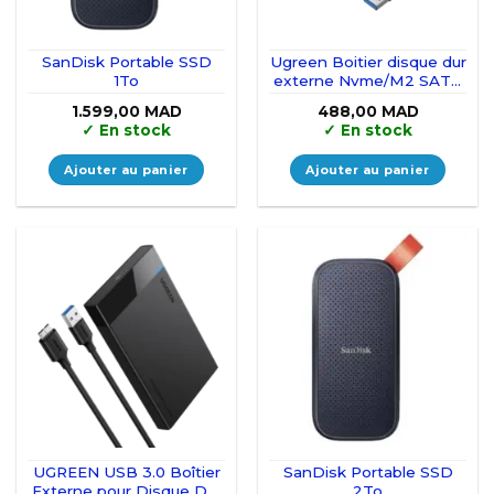
SanDisk Portable SSD
Ugreen Boitier disque dur
1To
externe Nvme/M2 SATA
SSD
1.599,00
MAD
488,00
MAD
✓
En stock
✓
En stock
Ajouter au panier
Ajouter au panier
UGREEN USB 3.0 Boîtier
SanDisk Portable SSD
Externe pour Disque Dur
2To