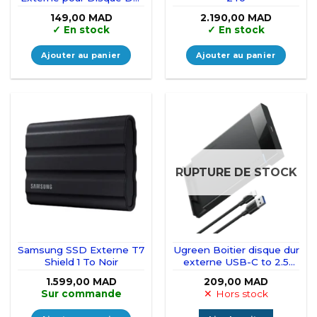
2,5 Pouces SATA III II I
149,00
MAD
2.190,00
MAD
HDD SSD(30848)
✓
En stock
✓
En stock
Ajouter au panier
Ajouter au panier
RUPTURE DE STOCK
Samsung SSD Externe T7
Ugreen Boitier disque dur
Shield 1 To Noir
externe USB-C to 2.5
SATA (50743)
1.599,00
MAD
209,00
MAD
Sur commande
Hors stock