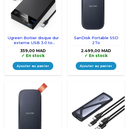
Ugreen Boitier disque dur
SanDisk Portable SSD
externe USB 3.0 to
2To
2,5/3,5 SATA
359,00
MAD
2.499,00
MAD
✓
En stock
✓
En stock
Ajouter au panier
Ajouter au panier