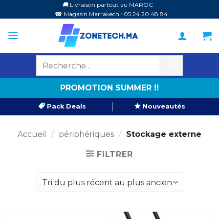
Passer
🚚 Livraison partout au MAROC
☎ Magasin Marrakech : 05 24 20 48 84
au
contenu
🔍
PROMOTION SUMMER !!
Pack Deals
Nouveautés
Accueil
/
périphériques
/
Stockage externe
FILTRER