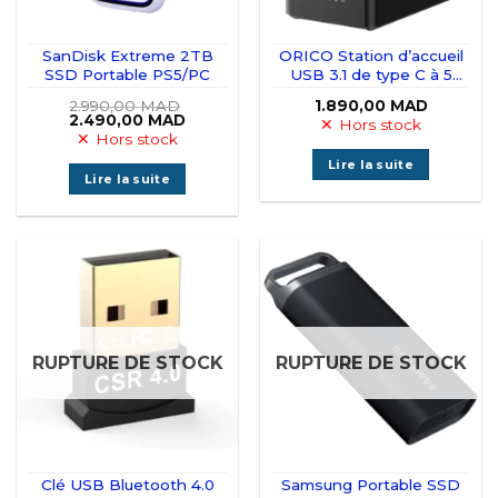
SanDisk Extreme 2TB
ORICO Station d’accueil
SSD Portable PS5/PC
USB 3.1 de type C à 5
baies pour disque dur
2.990,00
MAD
1.890,00
MAD
externe SATA 3,5″
Le
Le
2.490,00
MAD
Hors stock
prix
prix
Hors stock
initial
actuel
était :
est :
Lire la suite
2.990,00 MAD.
2.490,00 MAD.
Lire la suite
RUPTURE DE STOCK
RUPTURE DE STOCK
Clé USB Bluetooth 4.0
Samsung Portable SSD