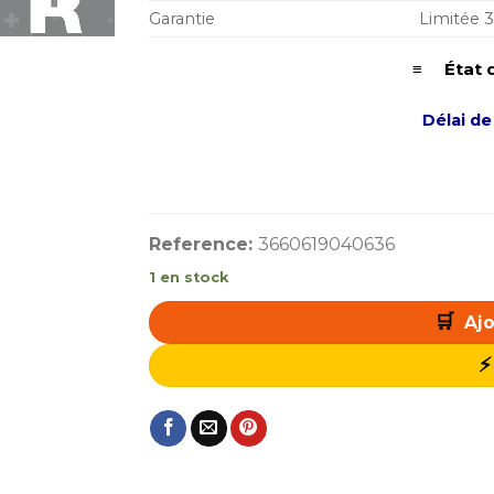
Garantie
Limitée 
≡ État d
Délai de
Reference:
3660619040636
1 en stock
Ajo