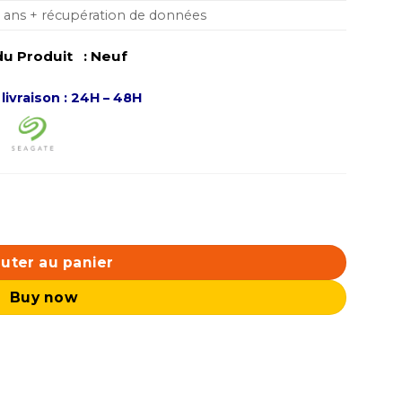
3 ans + récupération de données
u Produit : Neuf
 livraison : 24H – 48H
uter au panier
Buy now