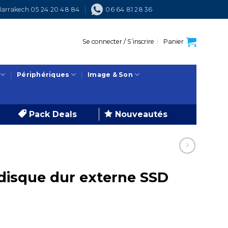
arrakech 05 24 20 48 84
06 64 81 28 36
Se connecter / S’inscrire
Panier
Périphériques
Image & Son
Pack Deals
Nouveautés
isque dur externe SSD