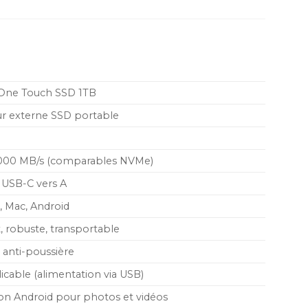
One Touch SSD 1TB
ur externe SSD portable
1000 MB/s (comparables NVMe)
 USB-C vers A
 Mac, Android
 robuste, transportable
 anti-poussière
cable (alimentation via USB)
ion Android pour photos et vidéos