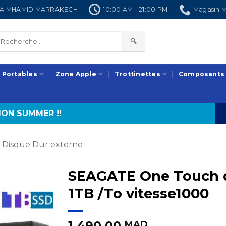
NRA MHAMID MARRAKECH
10:00 AM - 21:00 PM
Magasin M
🔍
 Portables
Zone Apple
Trottinettes
Composants
ON SUMMER !!
Disque Dur externe
SEAGATE One Touch d
1TB /To vitesse1000
1.490,00
MAD.