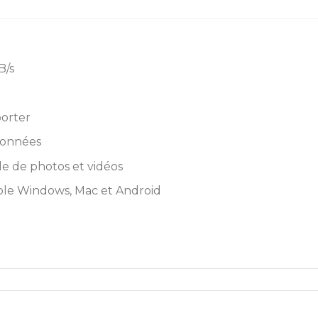
B/s
porter
 données
le de photos et vidéos
ble Windows, Mac et Android