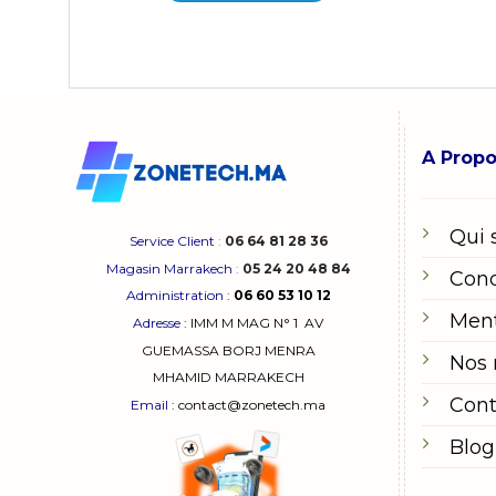
A Prop
Qui
Service Client
:
06 64 81 28 36
Magasin Marrakech
:
05 24 20 48 84
Cond
Administration
:
06 60 53 10 12
Ment
Adresse
:
IMM M MAG N° 1
AV
GUEMASSA
BORJ MENRA
Nos
MHAMID MARRAKECH
Cont
Email
: contact@zonetech.ma
Blog