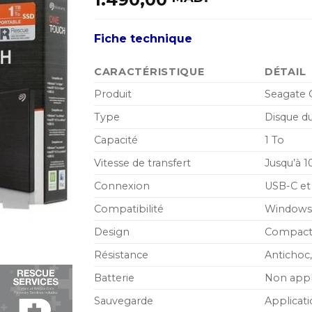
Fiche technique
CARACTÉRISTIQUE
DÉTAIL
Produit
Seagate 
Type
Disque d
Capacité
1 To
Vitesse de transfert
Jusqu’à 
Connexion
USB-C et
Compatibilité
Windows,
Design
Compact,
Résistance
Antichoc,
Batterie
Non appli
Sauvegarde
Applicat