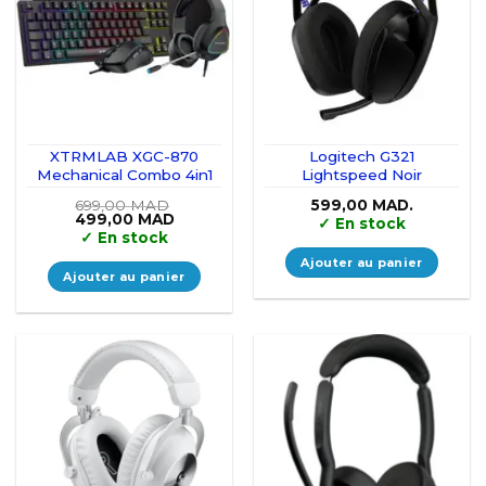
XTRMLAB XGC-870
Logitech G321
Mechanical Combo 4in1
Lightspeed Noir
699,00
MAD
599,00
MAD.
Le
Le
499,00
MAD
✓
En stock
prix
prix
✓
En stock
initial
actuel
était :
est :
Ajouter au panier
699,00 MAD.
499,00 MAD.
Ajouter au panier