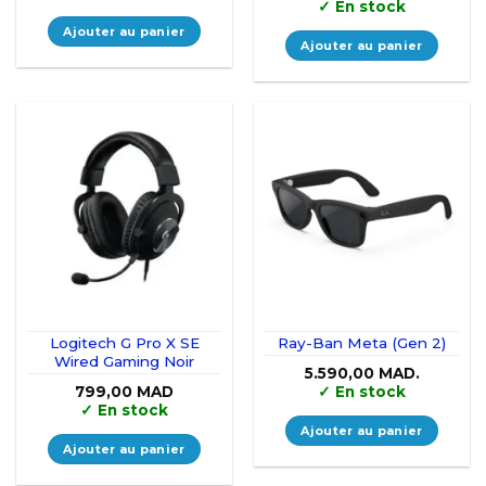
prix
prix
✓
En stock
initial
actuel
était :
est :
Ajouter au panier
699,00 MAD.
599,00 M
Ajouter au panier
Logitech G Pro X SE
Ray-Ban Meta (Gen 2)
Wired Gaming Noir
5.590,00
MAD.
799,00
MAD
✓
En stock
✓
En stock
Ajouter au panier
Ajouter au panier