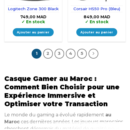
Logitech Zone 300 Black
Corsair HS50 Pro (Bleu)
749,00
MAD
849,00
MAD
✓
En stock
✓
En stock
Ajouter au panier
Ajouter au panier
1
2
3
4
5
Casque Gamer au Maroc :
Comment Bien Choisir pour une
Expérience Immersive et
Optimiser votre Transaction
Le monde du gaming a évolué rapidement
au
Maroc
ces dernières années. Les joueurs marocains
cherchent désormais du matériel de qualité pour