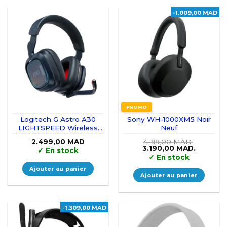
-1.009,00 MAD
PROMO
Logitech G Astro A30
Sony WH-1000XM5 Noir
LIGHTSPEED Wireless
Neuf
Gaming Headset
2.499,00
MAD
4.199,00
MAD.
Le
Le
3.190,00
MAD.
✓
En stock
prix
prix
✓
En stock
initial
actuel
était :
est :
Ajouter au panier
4.199,00 MAD..
3.190,00
Ajouter au panier
-1.309,00 MAD