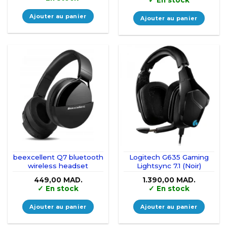
initial
actuel
était :
est :
4.190,00 MAD..
3.190,00 MAD..
Ajouter au panier
Ajouter au panier
beexcellent Q7 bluetooth
Logitech G635 Gaming
wireless headset
Lightsync 7.1 (Noir)
449,00
MAD.
1.390,00
MAD.
✓
En stock
✓
En stock
Ajouter au panier
Ajouter au panier