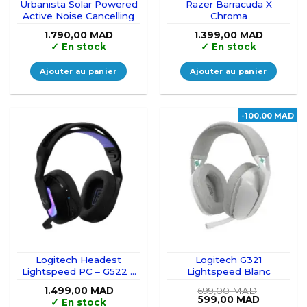
Urbanista Solar Powered
Razer Barracuda X
Active Noise Cancelling
Chroma
1.790,00
MAD
1.399,00
MAD
✓
En stock
✓
En stock
Ajouter au panier
Ajouter au panier
-100,00 MAD
Logitech Headest
Logitech G321
Lightspeed PC – G522 –
Lightspeed Blanc
Noir
1.499,00
MAD
699,00
MAD
Le
Le
599,00
MAD
✓
En stock