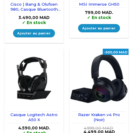
page
Cisco | Bang & Olufsen
MSI Immerse GH50
980, Casque Bluetooth
du
799,00
MAD.
sans Fil Double Supra-
produit
3.490,00
MAD
✓
En stock
auriculaire
✓
En stock
Ajouter au panier
Ajouter au panier
-500,00 MAD
Casque Logitech Astro
Razer Kraken v4 Pro
A50 X
(Noir)
4.590,00
MAD.
4.999,00
MAD
Le
Le
4.499,00
MAD