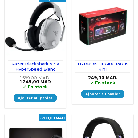
Razer Blackshark V3 X
HYBROK HPG100 PACK
HyperSpeed Blanc
4in1
1.599,00
MAD
249,00
MAD.
Le
Le
1.249,00
MAD
✓
En stock
prix
prix
✓
En stock
initial
actuel
était :
est :
Ajouter au panier
1.599,00 MAD.
1.249,00 MAD.
Ajouter au panier
-200,00 MAD