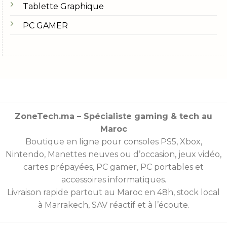
Tablette Graphique
surtout si vous transportez votre casque
régulièrement. Les câbles renforcés en nylon ou
PC GAMER
tressés sont aussi plus durables. Un casque durable
garantit une transaction rentable à long terme.
6.
Prix et Rapport Qualité-Prix
Le budget représente souvent un critère décisif. Le
marché marocain propose des
casques gamer
pour tous les budgets, mais il est essentiel de
ZoneTech.ma – Spécialiste gaming & tech au
trouver un bon compromis entre prix et qualité. Les
Maroc
modèles d’entrée de gamme offrent une
Boutique en ligne pour consoles
PS5
,
Xbox
,
expérience correcte, mais les options de milieu et
Nintendo
,
Manettes
neuves ou d’occasion, jeux vidéo,
haut de gamme sont plus robustes et offrent une
cartes prépayées
, PC gamer, PC portables et
meilleure qualité sonore. Comparez toujours
plusieurs modèles avant d’effectuer la transaction
accessoires informatiques.
finale.
Livraison rapide partout au Maroc en 48h, stock local
Les Meilleures Marques de Casques Gamer au
à Marrakech, SAV réactif et à l’écoute.
Maroc