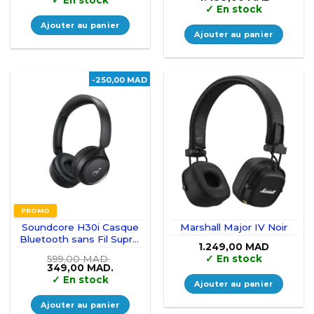
✓
En stock
prix
prix
✓
En stock
initial
actuel
était :
est :
Ajouter au panier
4.999,00 MAD.
4.499,0
Ajouter au panier
-250,00 MAD
PROMO
Soundcore H30i Casque
Marshall Major IV Noir
Bluetooth sans Fil Supra-
1.249,00
MAD
auriculaire
599,00
MAD.
✓
En stock
Le
Le
349,00
MAD.
prix
prix
✓
En stock
Ajouter au panier
initial
actuel
était :
est :
599,00 MAD..
349,00 MAD..
Ajouter au panier