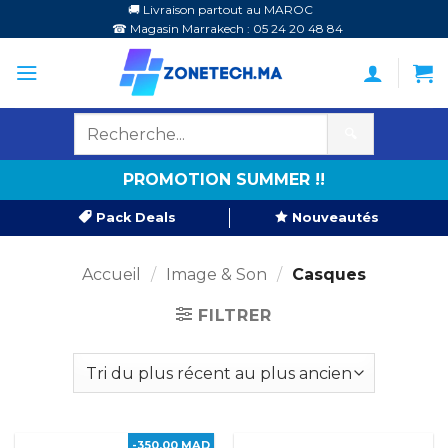
Passer
🚚 Livraison partout au MAROC
☎ Magasin Marrakech : 05 24 20 48 84
au
contenu
🔍
PROMOTION SUMMER !!
Pack Deals
Nouveautés
Accueil
/
Image & Son
/
Casques
FILTRER
-350,00 MAD