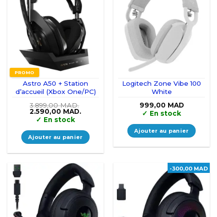
PROMO
Astro A50 + Station
Logitech Zone Vibe 100
d’accueil (Xbox One/PC)
White
3.899,00
MAD.
999,00
MAD
Le
Le
2.590,00
MAD.
✓
En stock
prix
prix
✓
En stock
initial
actuel
était :
est :
Ajouter au panier
3.899,00 MAD..
2.590,00 MAD..
Ajouter au panier
-300,00 MAD