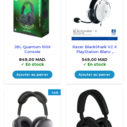
JBL Quantum 100X
Razer BlackShark V2 X
Console
PlayStation Blanc ,
Gaming-Headset
849,00
MAD.
549,00
MAD
✓
En stock
✓
En stock
Ajouter au panier
Ajouter au panier
-14%