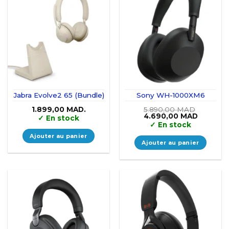
Jabra Evolve2 65 (Bundle)
Sony WH-1000XM6
1.899,00
MAD.
5.890,00
MAD
Le
Le
4.690,00
MAD
✓
En stock
prix
prix
✓
En stock
initial
actuel
était :
est :
Ajouter au panier
5.890,00 MAD.
4.690,0
Ajouter au panier