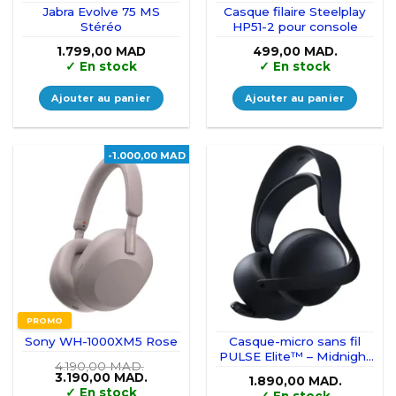
Jabra Evolve 75 MS
Casque filaire Steelplay
Stéréo
HP51-2 pour console
1.799,00
MAD
499,00
MAD.
✓
En stock
✓
En stock
Ajouter au panier
Ajouter au panier
-1.000,00 MAD
PROMO
Sony WH-1000XM5 Rose
Casque-micro sans fil
PULSE Elite™ – Midnight
4.190,00
MAD.
Black
Le
Le
3.190,00
MAD.
1.890,00
MAD.
prix
prix
✓
En stock
✓
En stock