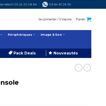
arrakech 05 24 20 48 84
06 64 81 28 36
Se connecter / S’inscrire
Panier
Périphériques
Image & Son
Pack Deals
Nouveautés
nsole