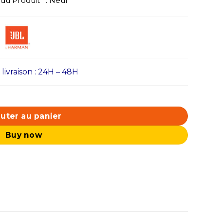
du Produit : Neuf
ivraison : 24H – 48H
uter au panier
Buy now