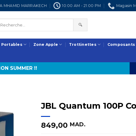
NRA MHAMID MARRAKECH
10:00 AM - 21:00 PM
Magasin M
🔍
 Portables
Zone Apple
Trottinettes
Composants
ON SUMMER !!
JBL Quantum 100P Co
849,00
MAD.