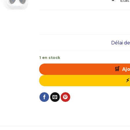
≡ État 
Délai de l
1 en stock
Ajo