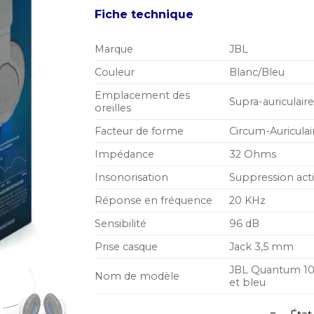
Fiche technique
Marque
JBL
Couleur
Blanc/Bleu
Emplacement des
Supra-auriculair
oreilles
Facteur de forme
Circum-Auriculai
Impédance
32 Ohms
Insonorisation
Suppression acti
Réponse en fréquence
20 KHz
Sensibilité
96 dB
Prise casque
Jack 3,5 mm
JBL Quantum 100,
Nom de modèle
et bleu