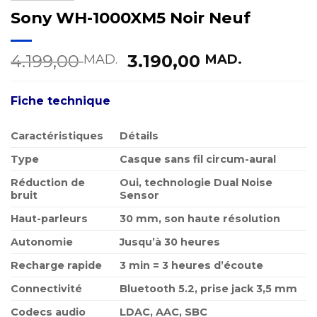
Sony WH-1000XM5 Noir Neuf
Le
Le
4.199,00
3.190,00
MAD.
MAD.
prix
prix
initial
actuel
Fiche technique
était :
est :
4.199,00 MAD..
3.190,00
Caractéristiques
Détails
Type
Casque sans fil circum-aural
Réduction de
Oui, technologie Dual Noise
bruit
Sensor
Haut-parleurs
30 mm, son haute résolution
Autonomie
Jusqu’à 30 heures
Recharge rapide
3 min = 3 heures d’écoute
Connectivité
Bluetooth 5.2, prise jack 3,5 mm
Codecs audio
LDAC, AAC, SBC