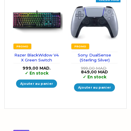
PROMO
PROMO
Razer BlackWidow V4
Sony DualSense
X Green Switch
(Sterling Silver)
999,00
MAD.
999,00
MAD
Le
Le
849,00
MAD
✓
En stock
prix
prix
✓
En stock
initial
actuel
était :
est :
Ajouter au panier
999,00 MAD.
849,00 MA
Ajouter au panier