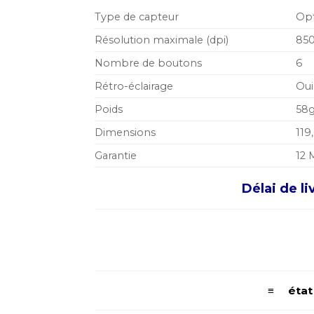
Type de capteur
Opt
Résolution maximale (dpi)
85
Nombre de boutons
6
Rétro-éclairage
Oui
Poids
58
Dimensions
119
Garantie
12 
Délai de li
≡ état d