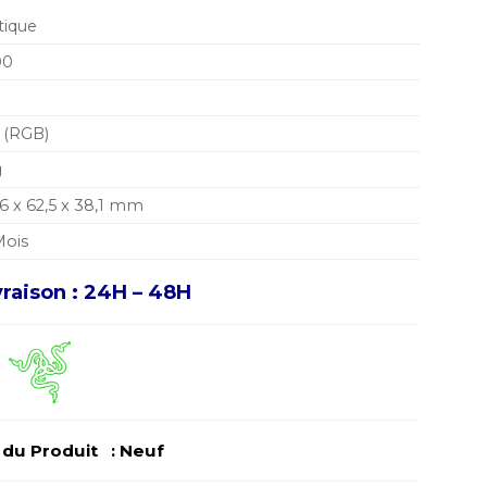
ique
00
 (RGB)
g
,6 x 62,5 x 38,1 mm
Mois
vraison : 24H – 48H
u Produit : Neuf