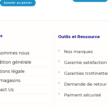
2.990,00 MAD..
2.190,00 MAD..
Ajouter au panier
os
Outils et Ressource
Nos marques
 sommes nous
ition générale
Garantie satisfaction
ions légale
Garanties trottinette
 magasins
Demande de retour
act Us
Paiment sécurisé