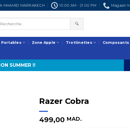
NRA MHAMID MARRAKECH
10:00 AM - 21:00 PM
Magasin M
🔍
 Portables
Zone Apple
Trottinettes
Composants
ON SUMMER !!
Razer Cobra
499,00
MAD.