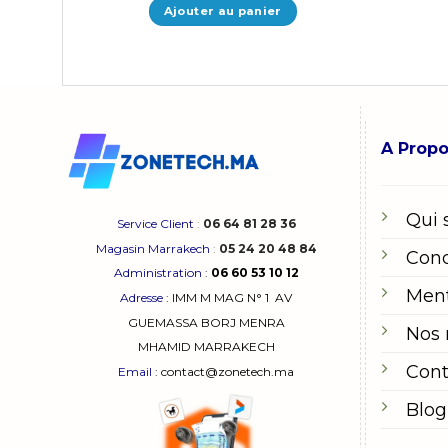
Ajouter au panier
A Prop
Qui
Service Client
:
06 64 81 28 36
Magasin Marrakech
:
05 24 20 48 84
Cond
Administration
:
06 60 53 10 12
Ment
Adresse
:
IMM M MAG N° 1
AV
GUEMASSA
BORJ MENRA
Nos
MHAMID MARRAKECH
Cont
Email
: contact@zonetech.ma
Blog