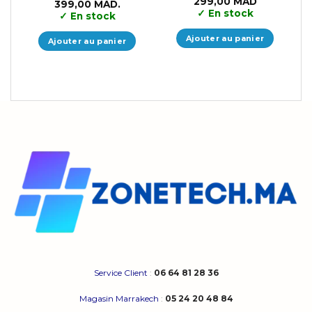
Le
Le
299,00
MAD
399,00
MAD.
prix
prix
✓
En stock
✓
En stock
initial
actuel
était :
est :
399,00 MAD.
299,00 MA
Ajouter au panier
Ajouter au panier
Service Client
:
06 64 81 28 36
Magasin Marrakech
:
05 24 20 48 84