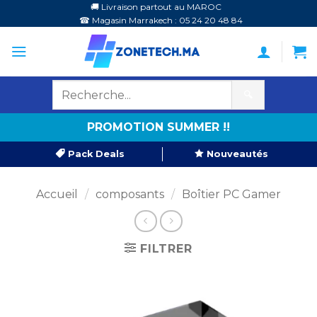
Passer
🚚 Livraison partout au MAROC
☎ Magasin Marrakech : 05 24 20 48 84
au
contenu
🔍
PROMOTION SUMMER !!
Pack Deals
Nouveautés
Accueil
/
composants
/
Boîtier PC Gamer
FILTRER