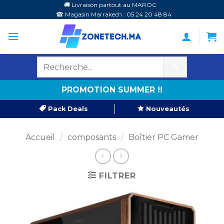
Passer
🚚 Livraison partout au MAROC
☎ Magasin Marrakech : 05 24 20 48 84
au
contenu
🔍
PROMOTION SUMMER !!
Pack Deals
Nouveautés
Accueil
/
composants
/
Boîtier PC Gamer
FILTRER