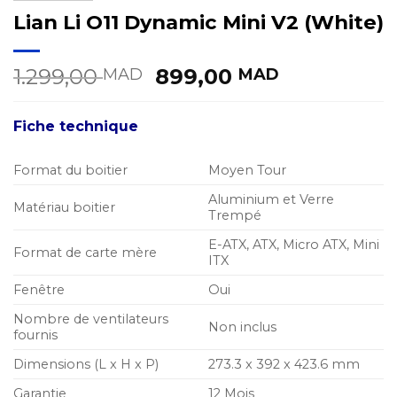
Lian Li O11 Dynamic Mini V2 (White)
Le
Le
1.299,00
899,00
MAD
MAD
prix
prix
initial
actuel
Fiche technique
était :
est :
1.299,00 MAD.
899,00 MA
Format du boitier
Moyen Tour
Aluminium et Verre
Matériau boitier
Trempé
E-ATX, ATX, Micro ATX, Mini
Format de carte mère
ITX
Fenêtre
Oui
Nombre de ventilateurs
Non inclus
fournis
Dimensions (L x H x P)
273.3 x 392 x 423.6 mm
Garantie
12 Mois