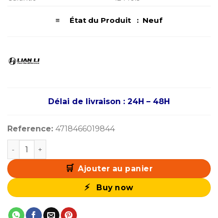
≡ État du Produit : Neuf
Délai de livraison : 24H – 48H
Reference:
4718466019844
quantité de Lian Li O11 Dynamic Mini V2 (White)
Ajouter au panier
Buy now