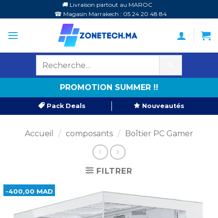
Passer
🚚 Livraison partout au MAROC
☎ Magasin Marrakech : 05 24 20 48 84
au
contenu
🔍
PROMOTION SUMMER !!
Pack Deals
Nouveautés
Accueil
/
composants
/
Boîtier PC Gamer
FILTRER
-400,00 MAD