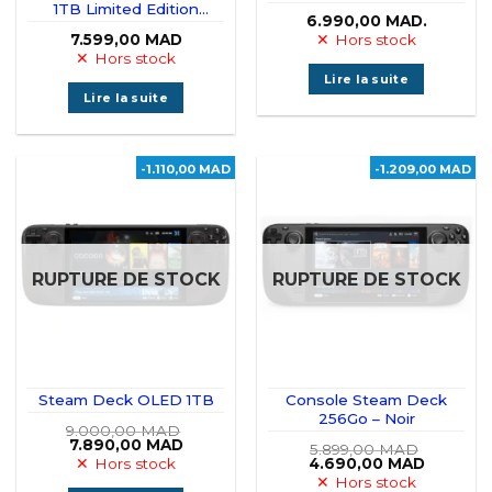
1TB Limited Edition
6.990,00
MAD.
Smoky Translucent
7.599,00
MAD
Hors stock
Handheld Gaming
Hors stock
Console
Lire la suite
Lire la suite
-1.110,00 MAD
-1.209,00 MAD
RUPTURE DE STOCK
RUPTURE DE STOCK
Steam Deck OLED 1TB
Console Steam Deck
256Go – Noir
9.000,00
MAD
Le
Le
7.890,00
MAD
5.899,00
MAD
prix
prix
Le
Le
Hors stock
4.690,00
MAD
initial
actuel
prix
prix
Hors stock
était :
est :
initial
actuel