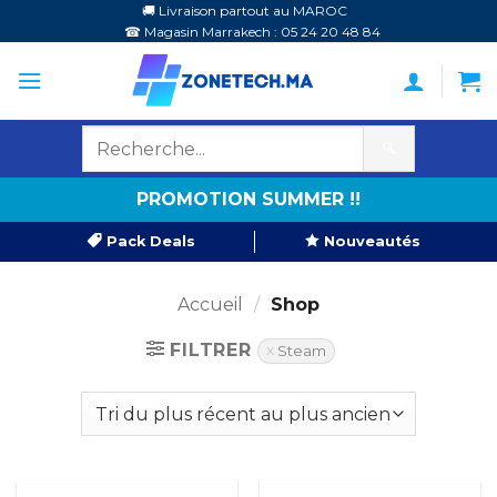
Passer
🚚 Livraison partout au MAROC
☎ Magasin Marrakech : 05 24 20 48 84
au
contenu
🔍
PROMOTION SUMMER !!
Pack Deals
Nouveautés
Accueil
/
Shop
FILTRER
Steam