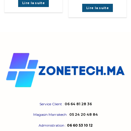
9.000,00 MAD.
7.890,00 MAD.
Lire la suite
était :
est :
5.899,00 MAD.
4.690,0
Lire la suite
Service Client
:
06 64 81 28 36
Magasin Marrakech
:
05 24 20 48 84
Administration
:
06 60 53 10 12