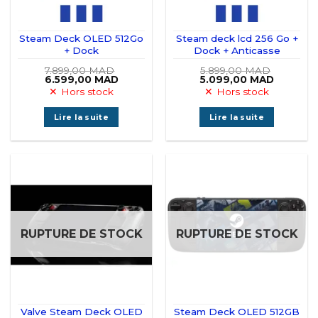
Steam Deck OLED 512Go
Steam deck lcd 256 Go +
+ Dock
Dock + Anticasse
7.899,00
MAD
5.899,00
MAD
Le
Le
Le
Le
6.599,00
MAD
5.099,00
MAD
prix
prix
prix
prix
Hors stock
Hors stock
initial
actuel
initial
actuel
était :
est :
était :
est :
7.899,00 MAD.
6.599,00 MAD.
5.899,00 MAD.
5.099,00
Lire la suite
Lire la suite
RUPTURE DE STOCK
RUPTURE DE STOCK
Valve Steam Deck OLED
Steam Deck OLED 512GB