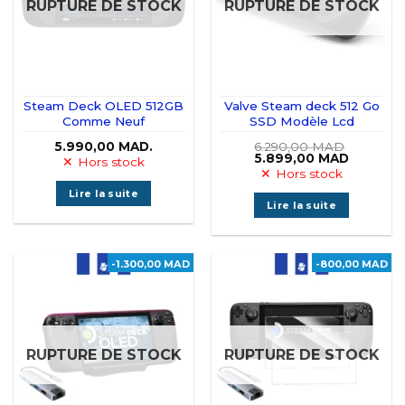
RUPTURE DE STOCK
RUPTURE DE STOCK
Steam Deck OLED 512GB
Valve Steam deck 512 Go
Comme Neuf
SSD Modèle Lcd
5.990,00
MAD.
6.290,00
MAD
Le
Le
5.899,00
MAD
Hors stock
prix
prix
Hors stock
initial
actuel
était :
est :
Lire la suite
6.290,00 MAD.
5.899,00
Lire la suite
-1.300,00 MAD
-800,00 MAD
RUPTURE DE STOCK
RUPTURE DE STOCK