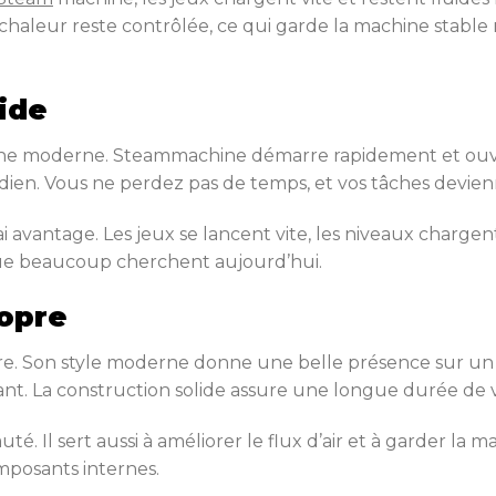
a chaleur reste contrôlée, ce qui garde la machine stab
ide
hine moderne. Steammachine démarre rapidement et ouvre 
ien. Vous ne perdez pas de temps, et vos tâches devien
ai avantage. Les jeux se lancent vite, les niveaux charge
ue beaucoup cherchent aujourd’hui.
opre
e. Son style moderne donne une belle présence sur un 
gant. La construction solide assure une longue durée de v
. Il sert aussi à améliorer le flux d’air et à garder la mac
mposants internes.