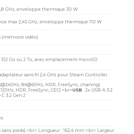
 4,8 GHz, enveloppe thermique 30 W
ce max 2,45 GHz, enveloppe thermique 110 W
 (mémoire vidéo)
512 Go ou 2 To, avec emplacement microSD
 adaptateur sans fil 2,4 GHz pour Steam Controller
(4K@240Hz, 8K@60Hz, HDR, FreeSync, chaining)
120Hz, HDR, FreeSync, CEC) <br>
USB
: 2x USB-A 3.2
-C 3.2 Gen 2
es
sans pieds) <br> Longueur : 162,4 mm <br> Largeur