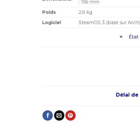
: 156 mm
Poids
2,6 kg
Logiciel
SteamOS 3 (basé sur Arch
≡ État d
Délai de 