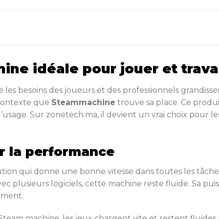
ne idéale pour jouer et trava
e les besoins des joueurs et des professionnels grandi
e contexte que
Steammachine
trouve sa place. Ce produ
ité d’usage. Sur zonetech.ma, il devient un vrai choix pour
r la performance
on qui donne une bonne vitesse dans toutes les tâches
c plusieurs logiciels, cette machine reste fluide. Sa pu
ement.
Steam
machine, les jeux chargent vite et restent fluide