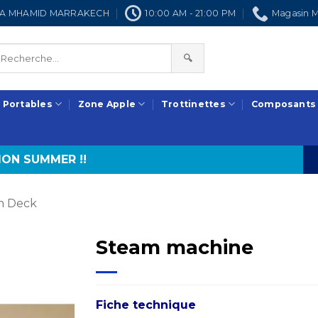
NRA MHAMID MARRAKECH
10:00 AM - 21:00 PM
Magasin M
🔍
 Portables
Zone Apple
Trottinettes
Composants
ON SUMMER !!
m Deck
Steam machine
Fiche technique