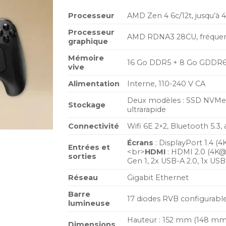
Processeur
AMD Zen 4 6c/12t, jusqu’à
Processeur
AMD RDNA3 28CU, fréquen
graphique
Mémoire
16 Go DDR5 + 8 Go GDDR6
vive
Alimentation
Interne, 110-240 V CA
Deux modèles : SSD NVMe 
Stockage
ultrarapide
Connectivité
Wifi 6E 2×2, Bluetooth 5.3,
Écrans
: DisplayPort 1.4 
Entrées et
<br>
HDMI
: HDMI 2.0 (4K@
sorties
Gen 1, 2x USB-A 2.0, 1x USB
Réseau
Gigabit Ethernet
Barre
17 diodes RVB configurabl
lumineuse
Hauteur : 152 mm (148 mm 
Dimensions