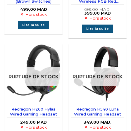
(Brown Switches)
Wireless RGB Red
Switches (Abyssal Blue)
499,00
MAD
699,00
MAD
Le
Le
399,00
MAD
Hors stock
prix
prix
Hors stock
initial
actuel
était :
est :
Lire la suite
699,00 MAD.
399,00 M
Lire la suite
RUPTURE DE STOCK
RUPTURE DE STOCK
Redragon H260 Hylas
Redragon H540 Luna
Wired Gaming Headset
Wired Gaming Headset
249,00
MAD
349,00
MAD.
Hors stock
Hors stock