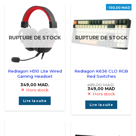
-150,00 MAD
RUPTURE DE STOCK
RUPTURE DE STOCK
Redragon H510 Lite Wired
Redragon K636 CLO RGB
Gaming Headset
Red Switches
349,00
MAD.
499,00
MAD
Le
Le
349,00
MAD
Hors stock
prix
prix
Hors stock
initial
actuel
était :
est :
Lire la suite
499,00 MAD.
349,00 M
Lire la suite