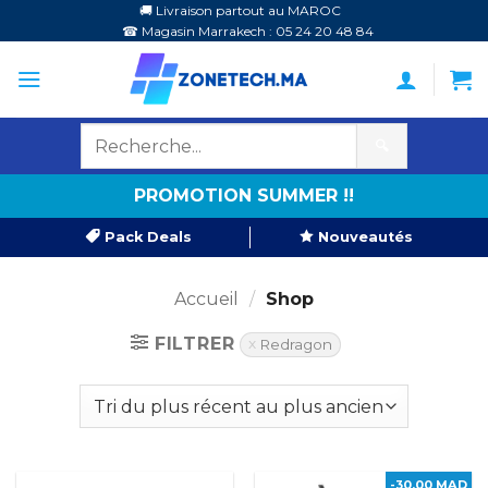
Passer
🚚 Livraison partout au MAROC
☎ Magasin Marrakech : 05 24 20 48 84
au
contenu
🔍
PROMOTION SUMMER !!
Pack Deals
Nouveautés
Accueil
/
Shop
FILTRER
Redragon
-30,00 MAD