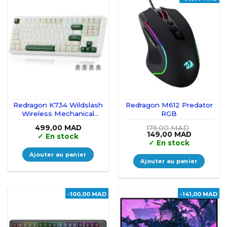
Redragon K734 Wildslash
Redragon M612 Predator
Wireless Mechanical
RGB
Keyboard (GlowArc)
499,00
MAD
179,00
MAD
Le
Le
149,00
MAD
✓
En stock
prix
prix
✓
En stock
initial
actuel
était :
est :
Ajouter au panier
179,00 MAD.
149,00 M
Ajouter au panier
-100,00 MAD
-141,00 MAD