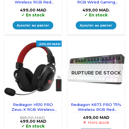
Wireless RGB Red
RGB Wired Gaming
Switches (Vintage Blue)
Heads
499,00
MAD
499,00
MAD.
✓
En stock
✓
En stock
Ajouter au panier
Ajouter au panier
-200,00 MAD
RUPTURE DE STOCK
Redragon H510 PRO
Redragon K673 PRO 75%
Zeus-X RGB Wireless
Wireless RGB Red
Gaming Headset
Switches (Gradient Gray)
699,00
MAD
499,00
MAD
Le
Le
499,00
MAD
Hors stock
prix
prix
✓
En stock
initial
actuel