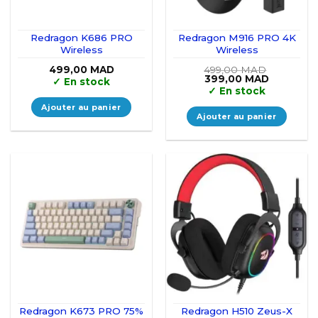
Redragon K686 PRO
Redragon M916 PRO 4K
Wireless
Wireless
499,00
MAD
499,00
MAD
Le
Le
399,00
MAD
✓
En stock
prix
prix
✓
En stock
initial
actuel
était :
est :
Ajouter au panier
499,00 MAD.
399,00 M
Ajouter au panier
Redragon K673 PRO 75%
Redragon H510 Zeus-X