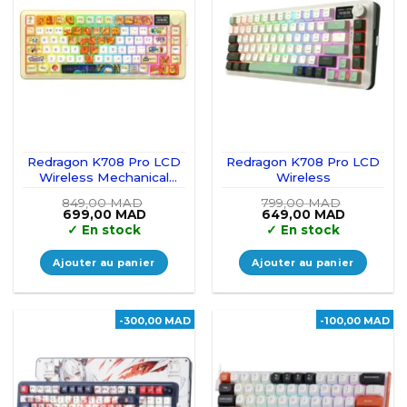
Redragon K708 Pro LCD
Redragon K708 Pro LCD
Wireless Mechanical
Wireless
Keyboard (Doodle)
849,00
MAD
799,00
MAD
Le
Le
Le
Le
699,00
MAD
649,00
MAD
prix
prix
prix
prix
✓
En stock
✓
En stock
initial
actuel
initial
actuel
était :
est :
était :
est :
849,00 MAD.
699,00 MAD.
799,00 MAD.
649,00 M
Ajouter au panier
Ajouter au panier
-300,00 MAD
-100,00 MAD