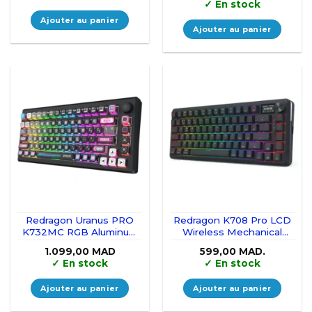
prix
prix
✓
En stock
initial
actuel
était :
est :
Ajouter au panier
699,00 MAD.
549,00 M
Ajouter au panier
Redragon Uranus PRO
Redragon K708 Pro LCD
K732MC RGB Aluminum
Wireless Mechanical
Wireless Keyboard
Keyboard (Black)
1.099,00
MAD
599,00
MAD.
(Wukong Switches)
✓
En stock
✓
En stock
Ajouter au panier
Ajouter au panier