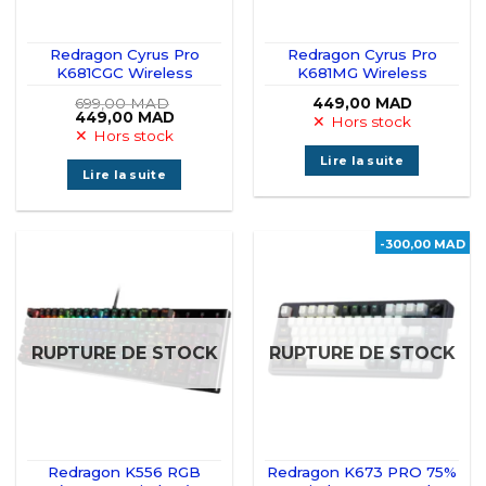
Redragon Cyrus Pro
Redragon Cyrus Pro
K681CGC Wireless
K681MG Wireless
699,00
MAD
449,00
MAD
Le
Le
449,00
MAD
Hors stock
prix
prix
Hors stock
initial
actuel
était :
est :
Lire la suite
699,00 MAD.
449,00 MAD.
Lire la suite
-300,00 MAD
RUPTURE DE STOCK
RUPTURE DE STOCK
Redragon K556 RGB
Redragon K673 PRO 75%