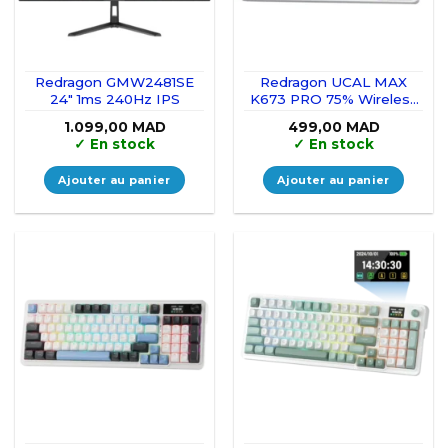
Redragon GMW2481SE
Redragon UCAL MAX
24″ 1ms 240Hz IPS
K673 PRO 75% Wireless
RGB (Moonrise Violet)
1.099,00
MAD
499,00
MAD
✓
En stock
✓
En stock
Ajouter au panier
Ajouter au panier