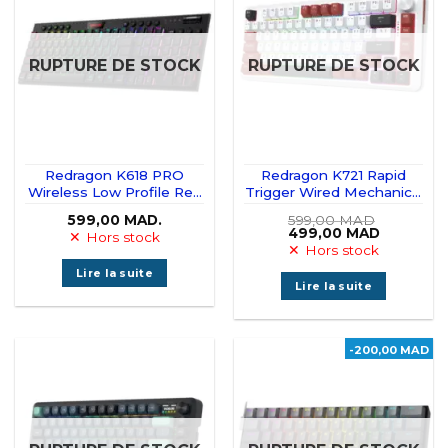
RUPTURE DE STOCK
RUPTURE DE STOCK
Redragon K618 PRO
Redragon K721 Rapid
Wireless Low Profile Red
Trigger Wired Mechanical
Switches
Keyboard
599,00
MAD.
599,00
MAD
Le
Le
499,00
MAD
Hors stock
prix
prix
Hors stock
initial
actuel
était :
est :
Lire la suite
599,00 MAD.
499,00 M
Lire la suite
-200,00 MAD