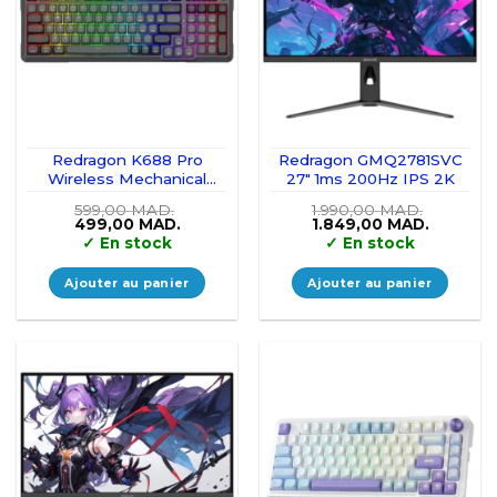
Redragon K688 Pro
Redragon GMQ2781SVC
Wireless Mechanical
27″ 1ms 200Hz IPS 2K
Keyboard (Black/Gray)
599,00
MAD.
1.990,00
MAD.
Le
Le
Le
Le
499,00
MAD.
1.849,00
MAD.
prix
prix
prix
prix
✓
En stock
✓
En stock
initial
actuel
initial
actuel
était :
est :
était :
est :
599,00 MAD..
499,00 MAD..
1.990,00 MAD..
1.849,00
Ajouter au panier
Ajouter au panier