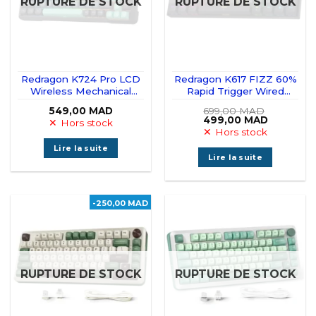
RUPTURE DE STOCK
RUPTURE DE STOCK
Redragon K724 Pro LCD
Redragon K617 FIZZ 60%
Wireless Mechanical
Rapid Trigger Wired
Keyboard (Dark Jade)
Magnetic Switch
549,00
MAD
699,00
MAD
Le
Le
499,00
MAD
Hors stock
prix
prix
Hors stock
initial
actuel
était :
est :
Lire la suite
699,00 MAD.
499,00 M
Lire la suite
-250,00 MAD
RUPTURE DE STOCK
RUPTURE DE STOCK