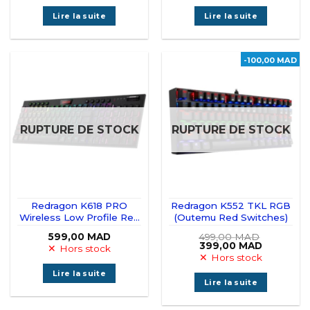
Lire la suite
Lire la suite
-100,00 MAD
RUPTURE DE STOCK
RUPTURE DE STOCK
Redragon K618 PRO
Redragon K552 TKL RGB
Wireless Low Profile Red
(Outemu Red Switches)
Switches
599,00
MAD
499,00
MAD
Le
Le
399,00
MAD
Hors stock
prix
prix
Hors stock
initial
actuel
était :
est :
Lire la suite
499,00 MAD.
399,00 M
Lire la suite