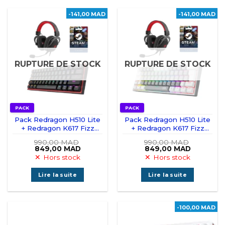
-141,00 MAD
-141,00 MAD
RUPTURE DE STOCK
RUPTURE DE STOCK
PACK
PACK
Pack Redragon H510 Lite
Pack Redragon H510 Lite
+ Redragon K617 Fizz
+ Redragon K617 Fizz
RGB Black + Carte Steam
RGB + Carte Steam Gift
990,00
MAD
990,00
MAD
Gift
Le
Le
Le
Le
849,00
MAD
849,00
MAD
prix
prix
prix
prix
Hors stock
Hors stock
initial
actuel
initial
actuel
était :
est :
était :
est :
990,00 MAD.
849,00 MAD.
990,00 MAD.
849,00 M
Lire la suite
Lire la suite
-100,00 MAD