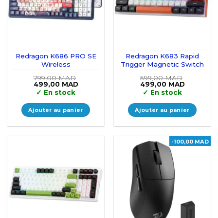
Redragon K686 PRO SE
Redragon K683 Rapid
Wireless
Trigger Magnetic Switch
799,00
MAD
599,00
MAD
Le
Le
Le
Le
499,00
MAD
499,00
MAD
prix
prix
prix
prix
✓
En stock
✓
En stock
initial
actuel
initial
actuel
était :
est :
était :
est :
799,00 MAD.
499,00 MAD.
599,00 MAD.
499,00 M
Ajouter au panier
Ajouter au panier
-100,00 MAD