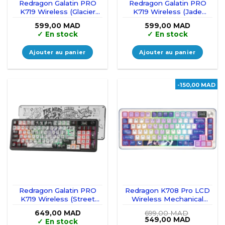
Redragon Galatin PRO
Redragon Galatin PRO
K719 Wireless (Glacier
K719 Wireless (Jade
Azure)
Cloud)
599,00
MAD
599,00
MAD
✓
En stock
✓
En stock
Ajouter au panier
Ajouter au panier
-150,00 MAD
Redragon Galatin PRO
Redragon K708 Pro LCD
K719 Wireless (Street
Wireless Mechanical
Graffiti)
Keyboard (Anime)
649,00
MAD
699,00
MAD
Le
Le
549,00
MAD
✓
En stock