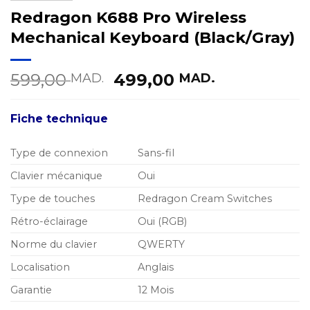
Redragon K688 Pro Wireless
Mechanical Keyboard (Black/Gray)
Le
Le
599,00
499,00
MAD.
MAD.
prix
prix
initial
actuel
Fiche technique
était :
est :
599,00 MAD..
499,00 MA
Type de connexion
Sans-fil
Clavier mécanique
Oui
Type de touches
Redragon Cream Switches
Rétro-éclairage
Oui (RGB)
Norme du clavier
QWERTY
Localisation
Anglais
Garantie
12 Mois