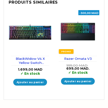
PRODUITS SIMILAIRES
-300,00 MAD
PROMO
BlackWidow V4 X
Razer Ornata V3
Yellow Switch
999,00
MAD.
(Fortnite Edition)
Le
Le
699,00
MAD.
1.699,00
MAD
prix
prix
✓
En stock
✓
En stock
initial
actuel
était :
est :
999,00 MAD..
699,00 MAD
Ajouter au panier
Ajouter au panier