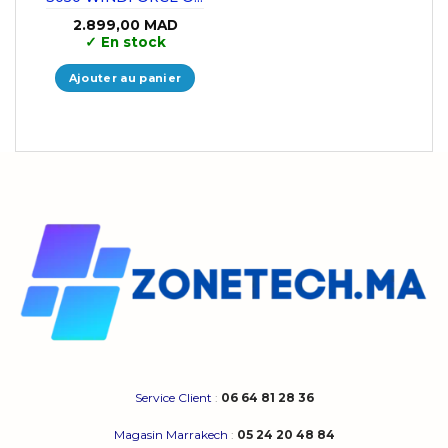
6GB GDDR6
2.899,00
MAD
✓
En stock
Ajouter au panier
Service Client
:
06 64 81 28 36
Magasin Marrakech
:
05 24 20 48 84