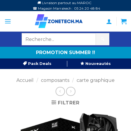
Passer
🚚 Livraison partout au MAROC
☎ Magasin Marrakech : 05 24 20 48 84
au
contenu
🔍
PROMOTION SUMMER !!
Pack Deals
Nouveautés
Accueil
/
composants
/
carte graphique
FILTRER