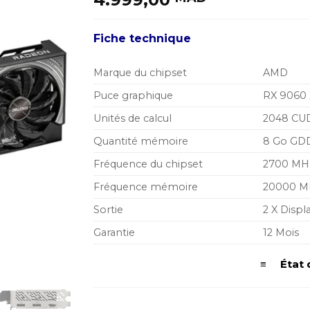
Fiche technique
Marque du chipset
AMD
Puce graphique
RX 9060
Unités de calcul
2048 CU
Quantité mémoire
8 Go GD
Fréquence du chipset
2700 MH
Fréquence mémoire
20000 M
Sortie
2 X Disp
Garantie
12 Mois
≡ État 