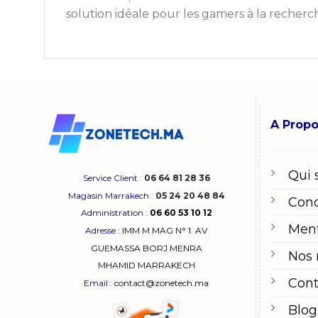
solution idéale pour les gamers à la recherc
A Prop
Qui
Service Client
:
06 64 81 28 36
Magasin Marrakech
:
05 24 20 48 84
Cond
Administration
:
06 60 53 10 12
Ment
Adresse
:
IMM M MAG N° 1
AV
GUEMASSA
BORJ MENRA
Nos
MHAMID MARRAKECH
Cont
Email
: contact@zonetech.ma
Blog