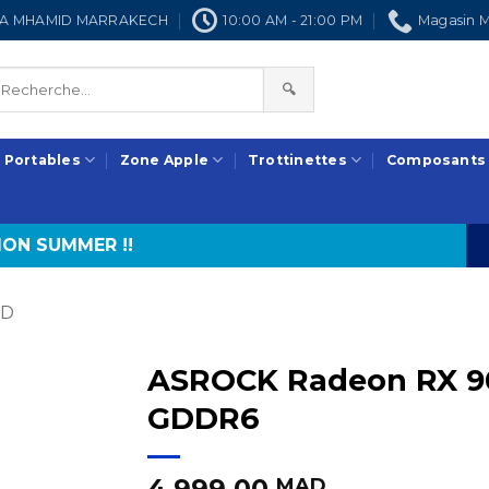
NRA MHAMID MARRAKECH
10:00 AM - 21:00 PM
Magasin M
🔍
 Portables
Zone Apple
Trottinettes
Composants
ON SUMMER !!
D
ASROCK Radeon RX 90
GDDR6
4.999,00
MAD