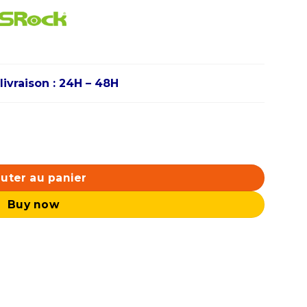
livraison : 24H – 48H
T Challenger OC 8GB GDDR6
uter au panier
Buy now