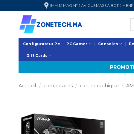
Passer
IMM M MAG N° 1 AV GUEMASSA BORJ ME
au
contenu
Configurateur Pc
PC Gamer
Consoles
Pc
Gift Cards
PROMOTI
Accueil
/
composants
/
carte graphique
/
AM