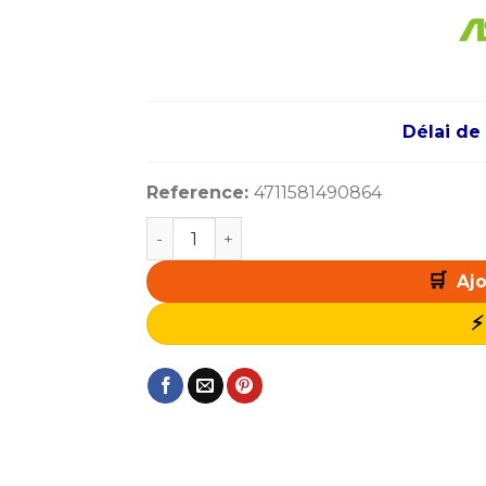
Délai de 
Reference:
4711581490864
quantité de ASROCK Radeon RX 9060 X
Ajo