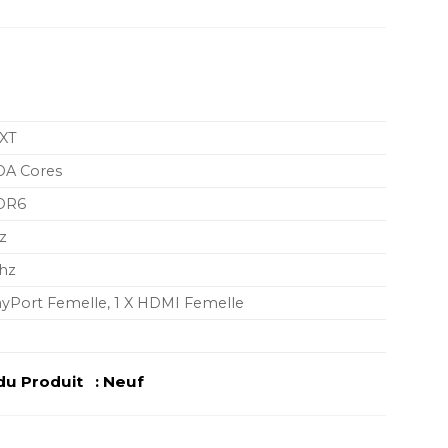
 XT
DA Cores
DR6
z
hz
layPort Femelle, 1 X HDMI Femelle
du Produit : Neuf