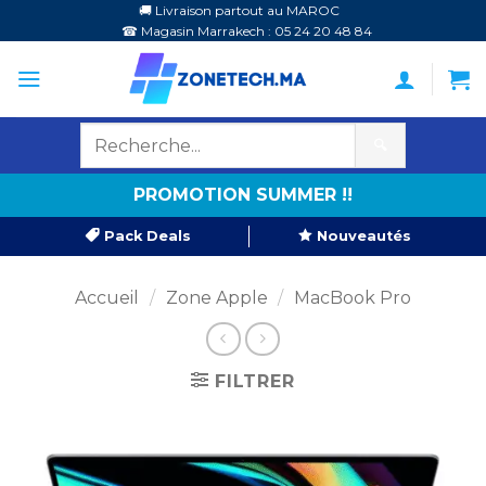
Passer
🚚 Livraison partout au MAROC
☎ Magasin Marrakech : 05 24 20 48 84
au
contenu
🔍
PROMOTION SUMMER !!
Pack Deals
Nouveautés
Accueil
/
Zone Apple
/
MacBook Pro
FILTRER