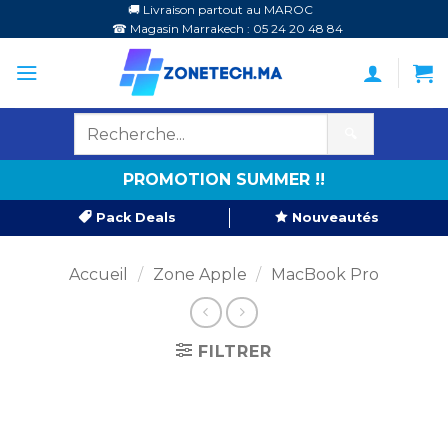
Passer
🚚 Livraison partout au MAROC
☎ Magasin Marrakech : 05 24 20 48 84
au
contenu
🔍
PROMOTION SUMMER !!
Pack Deals
Nouveautés
Accueil
/
Zone Apple
/
MacBook Pro
FILTRER