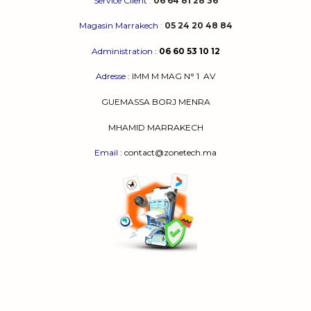
Service Client
:
06 64 81 28 36
Magasin Marrakech
:
05 24 20 48 84
Administration
:
06 60 53 10 12
Adresse
:
IMM M MAG N° 1
AV
GUEMASSA
BORJ MENRA
MHAMID MARRAKECH
Email
: contact@zonetech.ma