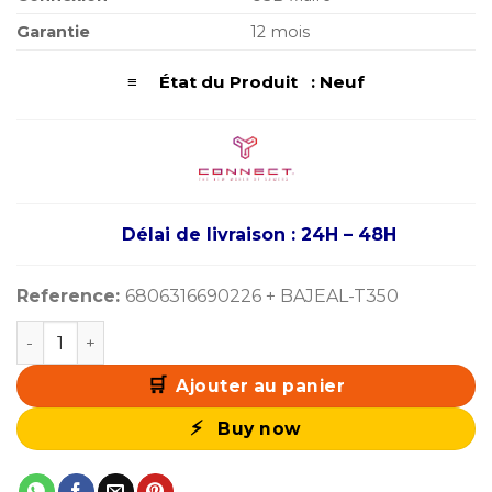
Garantie
12 mois
≡ État du Produit : Neuf
Délai de livraison : 24H – 48H
Reference:
6806316690226 + BAJEAL-T350
quantité de CONNECT 2510C 24.5″ 144Hz 1ms Fast IPS
Ajouter au panier
Buy now