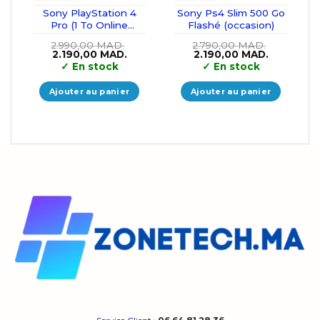
Sony PlayStation 4
Sony Ps4 Slim 500 Go
Pro (1 To Online
Flashé (occasion)
occasion)
2.990,00
MAD.
2.790,00
MAD.
Le
Le
Le
Le
2.190,00
MAD.
2.190,00
MAD.
prix
prix
prix
prix
✓
En stock
✓
En stock
initial
actuel
initial
actuel
était :
est :
était :
est :
2.990,00 MAD..
2.190,00 MAD..
2.790,00 MAD..
2.190,00 
Ajouter au panier
Ajouter au panier