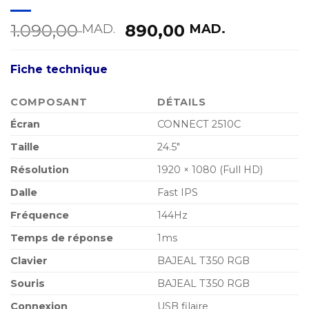
Le
Le
1.090,00
890,00
MAD.
MAD.
prix
prix
initial
actuel
Fiche technique
était :
est :
1.090,00 MAD..
890,00 M
COMPOSANT
DÉTAILS
Écran
CONNECT 2510C
Taille
24.5″
Résolution
1920 × 1080 (Full HD)
Dalle
Fast IPS
Fréquence
144Hz
Temps de réponse
1ms
Clavier
BAJEAL T350 RGB
Souris
BAJEAL T350 RGB
Connexion
USB filaire