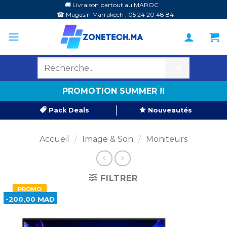
Passer
🚚 Livraison partout au MAROC
☎ Magasin Marrakech : 05 24 20 48 84
au
contenu
🔍
PROMOTION SUMMER !!
Pack Deals
Nouveautés
Accueil
/
Image & Son
/
Moniteurs
FILTRER
PROMO
-200,00 MAD