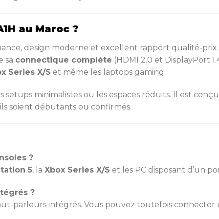
A1H au Maroc ?
nce, design moderne et excellent rapport qualité-prix
e sa
connectique complète
(HDMI 2.0 et DisplayPort 1.
x Series X/S
et même les laptops gaming.
s setups minimalistes ou les espaces réduits. Il est conçu
ils soient débutants ou confirmés.
onsoles ?
tation 5
, la
Xbox Series X/S
et les PC disposant d’un po
ntégrés ?
t-parleurs intégrés. Vous pouvez toutefois connecter u