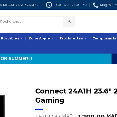
NRA MHAMID MARRAKECH
10:00 AM - 21:00 PM
Magasin M
🔍
 Portables
Zone Apple
Trottinettes
Composants
ON SUMMER !!
Connect 24A1H 23.6″
Gaming
Le
1.599,00
1.290,00
MAD.
MAD