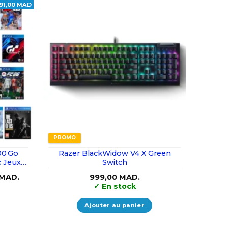
91,00 MAD
PROMO
00 Go
Razer BlackWidow V4 X Green
c Jeux
Switch
Le
MAD.
999,00
MAD.
prix
✓
En stock
actuel
est :
MAD..
1.799,00 MAD..
Ajouter au panier