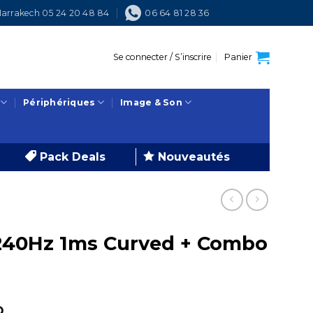
arrakech 05 24 20 48 84
06 64 81 28 36
Se connecter / S’inscrire
Panier
Périphériques
Image & Son
Pack Deals
Nouveautés
 240Hz 1ms Curved + Combo
Le
.