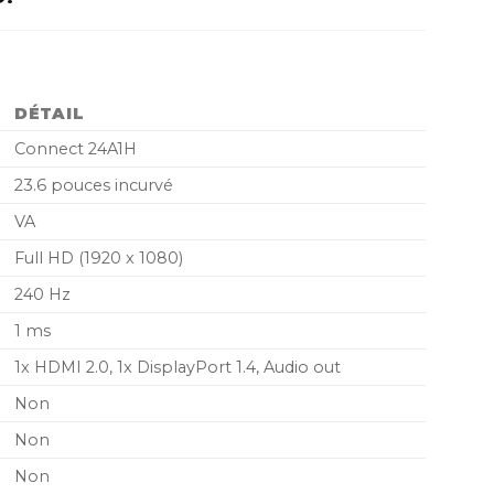
prix
actuel
est :
D..
1.290,00 MAD..
DÉTAIL
Connect 24A1H
23.6 pouces incurvé
VA
Full HD (1920 x 1080)
240 Hz
1 ms
1x HDMI 2.0, 1x DisplayPort 1.4, Audio out
Non
Non
Non