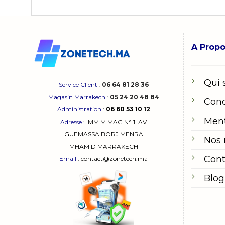
A Prop
Qui
Service Client
:
06 64 81 28 36
Magasin Marrakech
:
05 24 20 48 84
Cond
Administration
:
06 60 53 10 12
Ment
Adresse
:
IMM M MAG N° 1
AV
GUEMASSA
BORJ MENRA
Nos
MHAMID MARRAKECH
Cont
Email
: contact@zonetech.ma
Blog