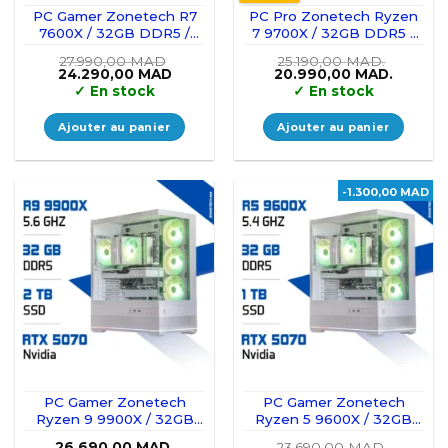
PC Gamer Zonetech R7
PC Pro Zonetech Ryzen
7600X / 32GB DDR5 /
7 9700X / 32GB DDR5 /
2TB SSD / RTX 5070Ti
2TB SSD / RTX 5070
27.990,00
MAD
25.190,00
MAD.
16GB
Le
Le
Le
Le
24.290,00
MAD
20.990,00
MAD.
prix
prix
prix
prix
✓
En stock
✓
En stock
initial
actuel
initial
actuel
était :
est :
était :
est :
27.990,00 MAD.
24.290,00 MAD.
25.190,00 MAD..
20.990,
Ajouter au panier
Ajouter au panier
-1.300,00 MAD
PC Gamer Zonetech
PC Gamer Zonetech
Ryzen 9 9900X / 32GB
Ryzen 5 9600X / 32GB
DDR5 / 2TB SSD / RTX
DDR5 / 1TB SSD / RTX
26.690,00
MAD.
23.690,00
MAD.