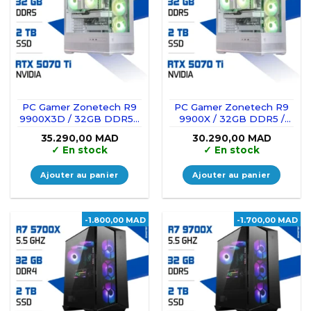
PC Gamer Zonetech R9
PC Gamer Zonetech R9
9900X3D / 32GB DDR5 /
9900X / 32GB DDR5 /
2TB SSD / RTX 5070Ti
2TB SSD / RTX 5070Ti
35.290,00
MAD
30.290,00
MAD
16GB
16GB
✓
En stock
✓
En stock
Ajouter au panier
Ajouter au panier
-1.800,00 MAD
-1.700,00 MAD