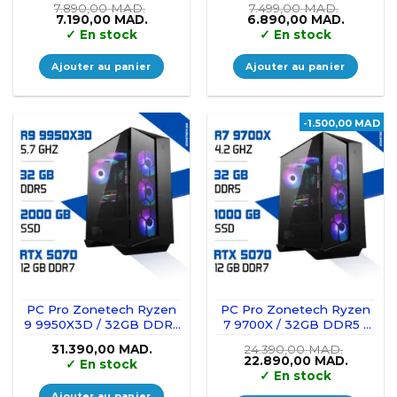
7.890,00
MAD.
7.499,00
MAD.
Le
Le
Le
Le
7.190,00
MAD.
6.890,00
MAD.
prix
prix
prix
prix
✓
En stock
✓
En stock
initial
actuel
initial
actuel
était :
est :
était :
est :
7.890,00 MAD..
7.190,00 MAD..
7.499,00 MAD..
6.890,0
Ajouter au panier
Ajouter au panier
-1.500,00 MAD
PC Pro Zonetech Ryzen
PC Pro Zonetech Ryzen
9 9950X3D / 32GB DDR5
7 9700X / 32GB DDR5 /
/ 2TB SSD / RTX 5070
1TB SSD / RTX 5070
31.390,00
MAD.
24.390,00
MAD.
12GB
Le
Le
22.890,00
MAD.
✓
En stock
prix
prix
✓
En stock
initial
actuel
était :
est :
Ajouter au panier