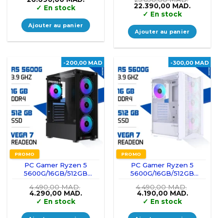
5070
5070
Le
Le
22.390,00
MAD.
✓
En stock
prix
prix
✓
En stock
initial
actuel
était :
est :
Ajouter au panier
23.690,00 MAD..
22.390,
Ajouter au panier
-200,00 MAD
-300,00 MAD
PROMO
PROMO
PC Gamer Ryzen 5
PC Gamer Ryzen 5
5600G/16GB/512GB
5600G/16GB/512GB
SSD/Radeon Vega7
SSD/Radeon Vega7
4.490,00
MAD.
4.490,00
MAD.
Le
Le
Le
Le
4.290,00
MAD.
4.190,00
MAD.
prix
prix
prix
prix
✓
En stock
✓
En stock
initial
actuel
initial
actuel
était :
est :
était :
est :