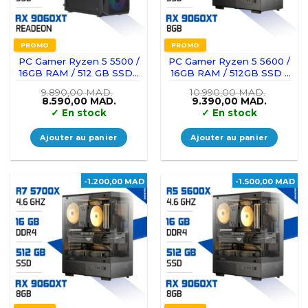
PROMO
PROMO
PC Gamer Ryzen 5 5500 /
PC Gamer Ryzen 5 5600 /
16GB RAM / 512 GB SSD /
16GB RAM / 512GB SSD /
RX 9060 XT 8GB
RX 9060 XT 8GB
9.890,00
MAD.
10.990,00
MAD.
Le
Le
Le
Le
8.590,00
MAD.
9.390,00
MAD.
prix
prix
prix
prix
✓
En stock
✓
En stock
initial
actuel
initial
actuel
était :
est :
était :
est :
9.890,00 MAD..
8.590,00 MAD..
10.990,00 MAD..
9.390,00
Ajouter au panier
Ajouter au panier
-1.200,00 MAD
-1.500,00 MAD