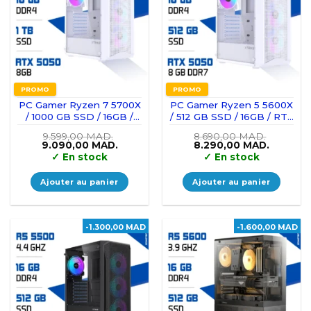
PROMO
PROMO
PC Gamer Ryzen 7 5700X
PC Gamer Ryzen 5 5600X
/ 1000 GB SSD / 16GB /
/ 512 GB SSD / 16GB / RTX
RTX 5050 8GB
5050 8G DDR7
9.599,00
MAD.
8.690,00
MAD.
Le
Le
Le
Le
9.090,00
MAD.
8.290,00
MAD.
prix
prix
prix
prix
✓
En stock
✓
En stock
initial
actuel
initial
actuel
était :
est :
était :
est :
9.599,00 MAD..
9.090,00 MAD..
8.690,00 MAD..
8.290,0
Ajouter au panier
Ajouter au panier
-1.300,00 MAD
-1.600,00 MAD