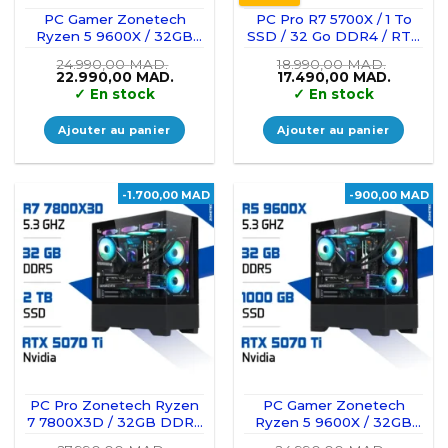
PC Gamer Zonetech
PC Pro R7 5700X / 1 To
Ryzen 5 9600X / 32GB
SSD / 32 Go DDR4 / RTX
DDR5 / 2TB SSD / RTX
5070
24.990,00
MAD.
18.990,00
MAD.
5070
Le
Le
Le
Le
22.990,00
MAD.
17.490,00
MAD.
prix
prix
prix
prix
✓
En stock
✓
En stock
initial
actuel
initial
actuel
était :
est :
était :
est :
24.990,00 MAD..
22.990,00 MAD..
18.990,00 MAD..
17.490,
Ajouter au panier
Ajouter au panier
-1.700,00 MAD
-900,00 MAD
PC Pro Zonetech Ryzen
PC Gamer Zonetech
7 7800X3D / 32GB DDR5
Ryzen 5 9600X / 32GB
/ 2TB SSD / RTX 5070 Ti
DDR5 / 1TB SSD / RTX