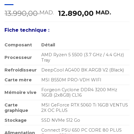
Le
Le
13.990,00
12.890,00
MAD.
MAD.
prix
prix
initial
actue
Fiche technique :
était :
est :
13.990,00 MAD..
12.89
Composant
Détail
AMD Ryzen 5 5500 (3.7 GHz / 4.4 GHz)
Processeur
Tray
Refroidisseur
DeepCool AG400 BK ARGB V2 (Black)
Carte mère
MSI B550M PRO-VDH WIFI
Forgeon Cyclone DDR4 3200 MHz
Mémoire vive
16GB (2x8GB) CL16
Carte
MSI GeForce RTX 5060 Ti 16GB VENTUS
graphique
2X OC PLUS
Stockage
SSD NVMe 512 Go
Connect PSU 650 PC CORE 80 PLUS
Alimentation