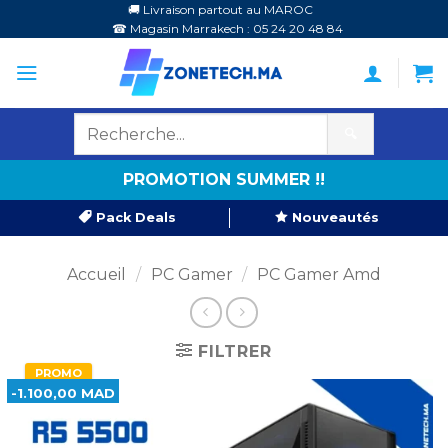
Passer
🚚 Livraison partout au MAROC
☎ Magasin Marrakech : 05 24 20 48 84
au
contenu
🔍
PROMOTION SUMMER !!
Pack Deals
Nouveautés
Accueil
/
PC Gamer
/
PC Gamer Amd
FILTRER
PROMO
-1.100,00 MAD