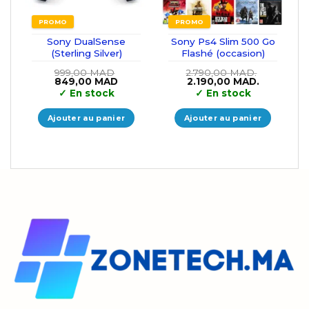
PROMO
PROMO
Sony DualSense
Sony Ps4 Slim 500 Go
(Sterling Silver)
Flashé (occasion)
999,00
MAD
2.790,00
MAD.
Le
Le
Le
Le
849,00
MAD
2.190,00
MAD.
prix
prix
prix
prix
✓
En stock
✓
En stock
initial
actuel
initial
actuel
était :
est :
était :
est :
999,00 MAD.
849,00 MAD.
2.790,00 MAD..
2.190,00 
Ajouter au panier
Ajouter au panier