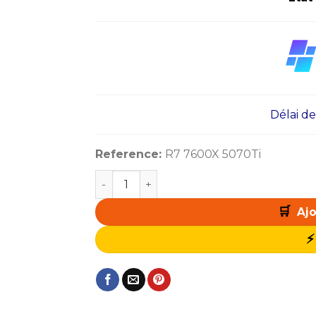
Délai de l
Reference:
R7 7600X 5070Ti
quantité de PC Gamer Zonetech R7 760
Ajo