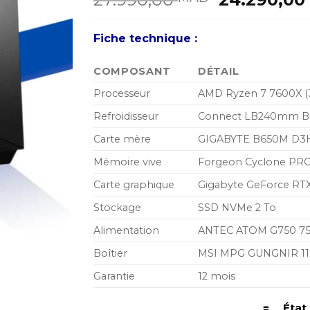
prix
initial
Fiche technique :
était :
27.990,00
COMPOSANT
DÉTAIL
Processeur
AMD Ryzen 7 7600X (3
Refroidisseur
Connect LB240mm B
Carte mère
GIGABYTE B650M D3
Mémoire vive
Forgeon Cyclone PR
Carte graphique
Gigabyte GeForce RT
Stockage
SSD NVMe 2 To
Alimentation
ANTEC ATOM G750 7
Boîtier
MSI MPG GUNGNIR 11
Garantie
12 mois
≡ État d