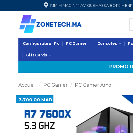
Passer
IMM M MAG N° 1 AV GUEMASSA BORJ ME
au
contenu
Configurateur Pc
PC Gamer
Consoles
Pc
Gift Cards
PROMOTI
Accueil
/
PC Gamer
/
PC Gamer Amd
-3.700,00 MAD