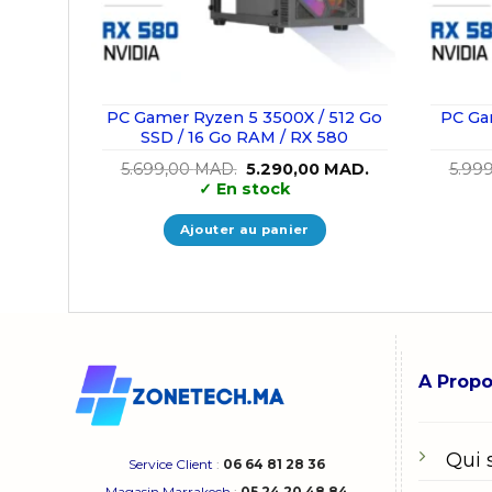
PC Gamer Ryzen 5 3500X / 512 Go
PC Ga
SSD / 16 Go RAM / RX 580
Le
Le
5.699,00
MAD.
5.290,00
MAD.
5.99
prix
prix
✓
En stock
initial
actuel
était :
est :
5.699,00 MAD..
5.290,00 MAD..
Ajouter au panier
A Prop
Qui
Service Client
:
06 64 81 28 36
Magasin Marrakech
:
05 24 20 48 84