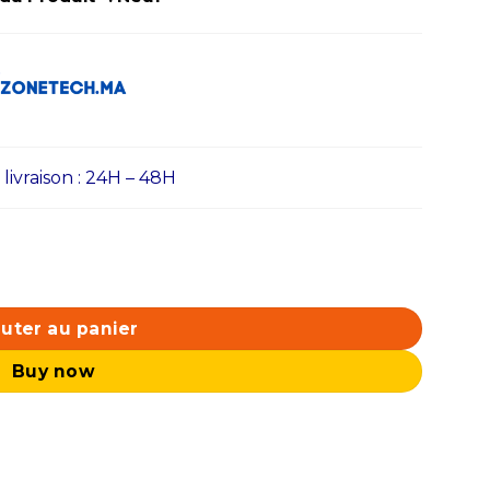
ivraison : 24H – 48H
0X / 32GB DDR5 / 2TB SSD / RTX 5070Ti 16GB
uter au panier
Buy now