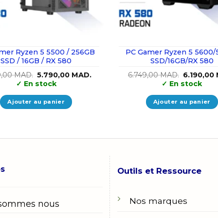
mer Ryzen 5 5500 / 256GB
PC Gamer Ryzen 5 5600/
SSD / 16GB / RX 580
SSD/16GB/RX 580
Le
Le
Le
9,00
MAD.
5.790,00
MAD.
6.749,00
MAD.
6.190,00
prix
prix
prix
✓
En stock
✓
En stock
initial
actuel
initial
était :
est :
était :
5.999,00 MAD..
5.790,00 MAD..
6.749,00 
Ajouter au panier
Ajouter au panier
os
Outils et Ressource
Nos marques
 sommes nous