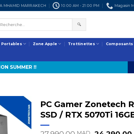
NRA MHAMID MARRAKECH
10:00 AM - 21:00 PM
Magasin M
🔍
 Portables
Zone Apple
Trottinettes
Composants
ON SUMMER !!
PC Gamer Zonetech R
SSD / RTX 5070Ti 16G
Le
27.990,00
24.290,0
MAD