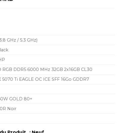
prix
actuel
est :
 MAD.
24.290,00 MAD.
.8 GHz / 5.3 GHz)
lack
HP
O RGB DDR5 6000 MHz 32GB 2x16GB CL30
X 5070 Ti EAGLE OC ICE SFF 16Go GDDR7
50W GOLD 80+
0R Noir
u Produit : Neuf