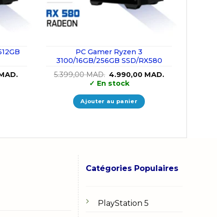
512GB
PC Gamer Ryzen 3
3100/16GB/256GB SSD/RX580
Le
Le
Le
MAD.
5.399,00
MAD.
4.990,00
MAD.
prix
prix
prix
✓
En stock
actuel
initial
actuel
est :
était :
est :
MAD..
6.190,00 MAD..
5.399,00 MAD..
4.990,00 MAD.
Ajouter au panier
Catégories Populaires
PlayStation 5