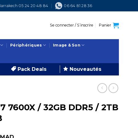
arrakech 05 24 20 48 84
06 64 81 28 36
Se connecter / S’inscrire
Panier
Périphériques
Image & Son
Pack Deals
Nouveautés
7 7600X / 32GB DDR5 / 2TB
B
Le
0
MAD