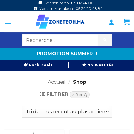
Passer
🚚 Livraison partout au MAROC
☎ Magasin Marrakech : 05 24 20 48 84
au
contenu
🔍
PROMOTION SUMMER !!
Pack Deals
Nouveautés
Accueil
/
Shop
FILTRER
BenQ