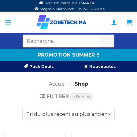
Passer
🚚 Livraison partout au MAROC
☎ Magasin Marrakech : 05 24 20 48 84
au
contenu
🔍
PROMOTION SUMMER !!
Pack Deals
Nouveautés
Accueil
/
Shop
FILTRER
Roblox