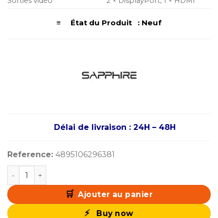
Sorties vidéo
2 × DisplayPort, 1 × HDMI
≡ État du Produit : Neuf
Délai de livraison : 24H – 48H
Reference:
4895106296381
quantité de Sapphire PULSE AMD Radeon RX 9060 XT 
Ajouter au panier
Buy now