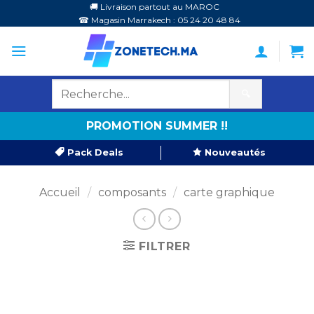
Passer
🚚 Livraison partout au MAROC
☎ Magasin Marrakech : 05 24 20 48 84
au
contenu
🔍
PROMOTION SUMMER !!
Pack Deals
Nouveautés
Accueil
/
composants
/
carte graphique
FILTRER