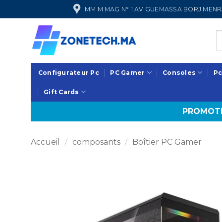
Passer
IMM M MAG N° 1 AV GUEMASSA BORJ ME
au
contenu
Configurateur Pc
PC Gamer
Consoles
Pc
Gift Cards
PROMOTI
Accueil
/
composants
/
Boîtier PC Gamer