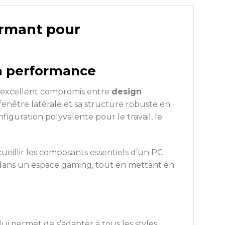
ormant pour
la performance
n excellent compromis entre
design
a fenêtre latérale et sa structure robuste en
figuration polyvalente pour le travail, le
eillir les composants essentiels d’un PC
dans un espace gaming, tout en mettant en
ui permet de s’adapter à tous les styles