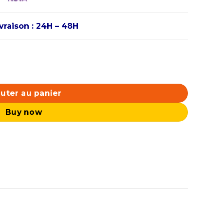
ivraison : 24H – 48H
uter au panier
Buy now