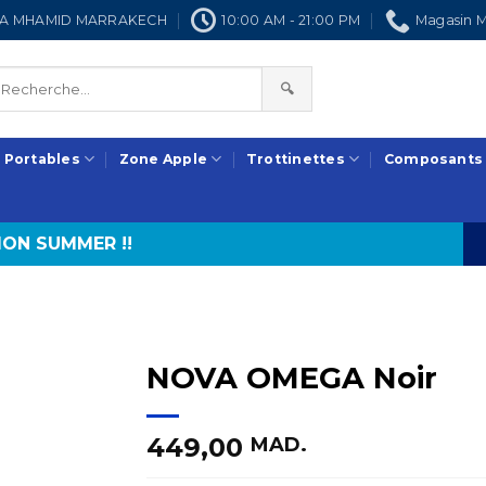
NRA MHAMID MARRAKECH
10:00 AM - 21:00 PM
Magasin M
🔍
 Portables
Zone Apple
Trottinettes
Composants
ON SUMMER !!
NOVA OMEGA Noir
449,00
MAD.