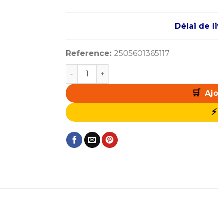
Délai de l
Reference:
2505601365117
quantité de NOVA OMEGA Noir
Ajo