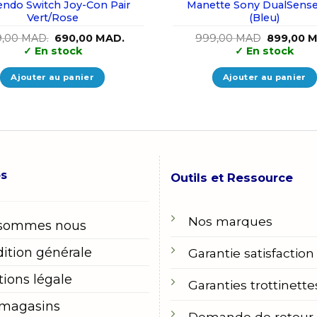
endo Switch Joy-Con Pair
Manette Sony DualSens
Vert/Rose
(Bleu)
Le
Le
Le
9,00
MAD.
690,00
MAD.
999,00
MAD
899,00
M
prix
prix
prix
✓
En stock
✓
En stock
initial
actuel
initial
était :
est :
était :
899,00 MAD..
690,00 MAD..
999,00 M
Ajouter au panier
Ajouter au panier
os
Outils et Ressource
Nos marques
 sommes nous
ition générale
Garantie satisfaction
ions légale
Garanties trottinette
 magasins
Demande de retour