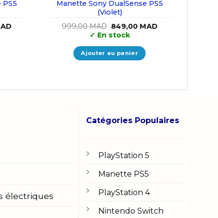
e PS5
Manette Sony DualSense PS5
(Violet)
Le
Le
Le
AD
999,00
MAD
849,00
MAD
prix
prix
prix
✓
En stock
actuel
initial
actuel
est :
était :
est :
AD.
899,00 MAD.
999,00 MAD.
849,00 MAD.
Ajouter au panier
Catégories Populaires
PlayStation 5
Manette PS5
PlayStation 4
s électriques
Nintendo Switch