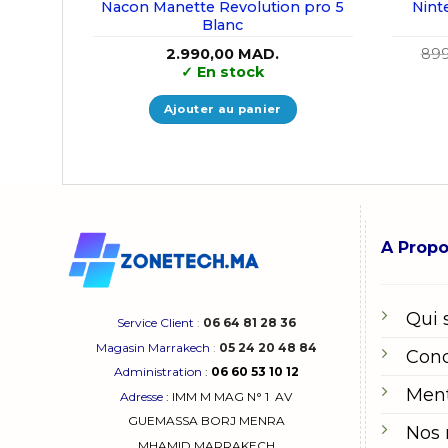
Nacon Manette Revolution pro 5
Nint
Blanc
2.990,00
MAD.
89
✓
En stock
Ajouter au panier
A Prop
Qui
Service Client
:
06 64 81 28 36
Magasin Marrakech
:
05 24 20 48 84
Cond
Administration
:
06 60 53 10 12
Ment
Adresse
:
IMM M MAG N° 1
AV
GUEMASSA
BORJ MENRA
Nos
MHAMID MARRAKECH