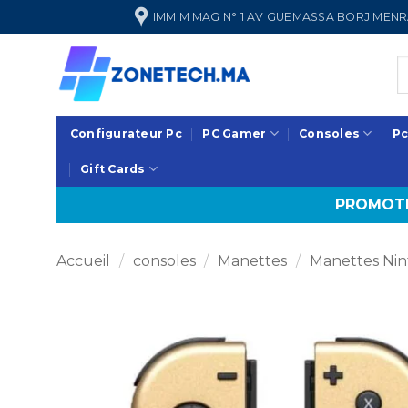
Passer
IMM M MAG N° 1 AV GUEMASSA BORJ ME
au
contenu
Configurateur Pc
PC Gamer
Consoles
Pc
Gift Cards
PROMOTI
Accueil
/
consoles
/
Manettes
/
Manettes Nin