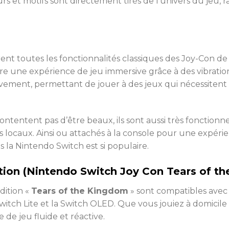
urs et motifs sont directement tirés de l’univers du jeu, 
ent toutes les fonctionnalités classiques des Joy-Con de 
e une expérience de jeu immersive grâce à des vibrations
ement, permettant de jouer à des jeux qui nécessite
ntentent pas d’être beaux, ils sont aussi très fonctionnel
 locaux. Ainsi ou attachés à la console pour une expérie
es la Nintendo Switch est si populaire.
sation (Nintendo Switch Joy Con Tears of t
dition «
Tears of the Kingdom
» sont compatibles avec 
Switch Lite et la Switch OLED. Que vous jouiez à domicil
de jeu fluide et réactive.