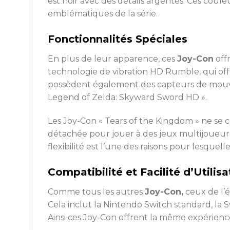
est noir avec des détails argentés. Ces coule
emblématiques de la série.
Fonctionnalités Spéciales
En plus de leur apparence, ces
Joy-Con
offr
technologie de vibration HD Rumble, qui offr
possèdent également des capteurs de mouv
Legend of Zelda: Skyward Sword HD ».
Les Joy-Con « Tears of the Kingdom » ne se co
détachée pour jouer à des jeux multijoueurs
flexibilité est l’une des raisons pour lesquell
Compatibilité et Facilité d’Utili
Comme tous les autres
Joy-Con,
ceux de l’é
Cela inclut la Nintendo Switch standard, la 
Ainsi ces Joy-Con offrent la même expérience 