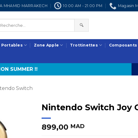
NRA MHAMID MARRAKECH
10:00 AM - 21:00 PM
Magasin M
🔍
 Portables
Zone Apple
Trottinettes
Composants
ON SUMMER !!
tendo Switch
Nintendo Switch Joy 
899,00
MAD