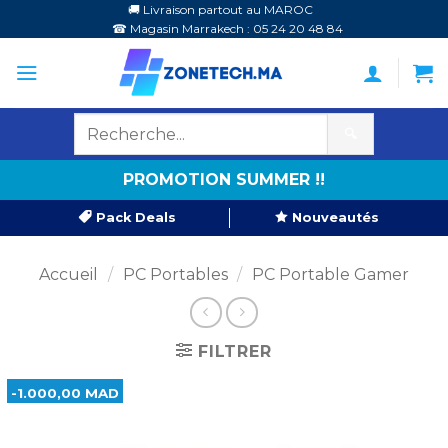
Passer
🚚 Livraison partout au MAROC
☎ Magasin Marrakech : 05 24 20 48 84
au
contenu
🔍
PROMOTION SUMMER !!
Pack Deals
Nouveautés
Accueil
/
PC Portables
/
PC Portable Gamer
FILTRER
-1.000,00 MAD