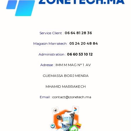
choisies
sur
la
page
du
produit
Service Client
:
06 64 81 28 36
Magasin Marrakech
:
05 24 20 48 84
Administration
:
06 60 53 10 12
Adresse
:
IMM M MAG N° 1
AV
GUEMASSA
BORJ MENRA
MHAMID MARRAKECH
Email
: contact@zonetech.ma