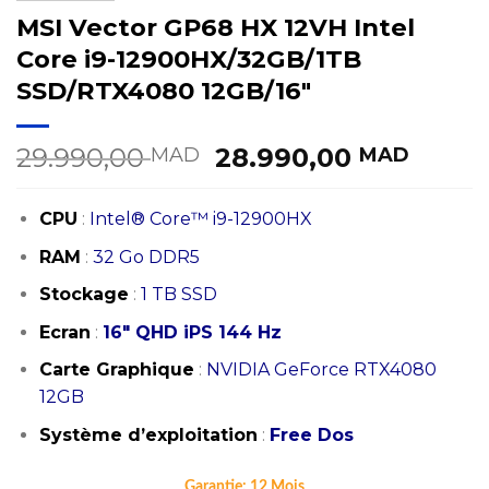
MSI Vector GP68 HX 12VH Intel
Core i9-12900HX/32GB/1TB
SSD/RTX4080 12GB/16″
Le
Le
29.990,00
28.990,00
MAD
MAD
prix
prix
initial
actue
CPU
:
Intel® Core™ i9-12900HX
était :
est :
29.990,00 MAD.
28.99
RAM
:
32
Go DDR5
Stockage
:
1 TB SSD
Ecran
:
16″ QHD iPS 144 Hz
Carte Graphique
:
NVIDIA GeForce RTX4080
12GB
Système d’exploitation
:
Free Dos
Garantie:
12 Mois