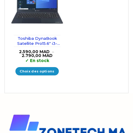
Toshiba DynaBook
Satellite Pro15.6″ i3-
10110U/8GB/256GB
2.590,00
MAD
–
SSD
Plage
2.790,00
MAD
de
✓
En stock
prix :
2.590,00 MAD
à
Choix des options
2.790,00 MAD
Ce
produit
a
plusieurs
variations.
Les
options
peuvent
être