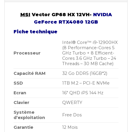
MSI
Vector GP68 HX 12VH-
NVIDIA
GeForce RTX4080 12GB
Fiche technique
Intel® Core™ i9-12900HX
(8 Performance-Cores 5
Processeur
GHz Turbo + 8 Efficient-
Cores 3.6 GHz Turbo – 24
Threads – 30 MB Cache)
Capacité RAM
32 Go DDR5 (16GB*2)
SSD
1TB M.2 – PCI-E NVMe
Ecran
16″ QHD iPS 144 Hz
Clavier
QWERTY
Système
Free Dos
d’exploitation
Garantie
12 Mois