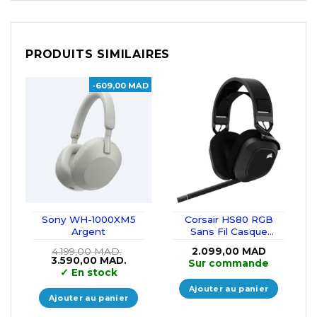
PRODUITS SIMILAIRES
-609,00 MAD
Sony WH-1000XM5
Corsair HS80 RGB
Argent
Sans Fil Casque
Gaming Jusqu’à 18
4.199,00
MAD.
2.099,00
MAD
Mètres, 20 Heures
Le
Le
3.590,00
MAD.
Sur commande
d’autonomie
prix
prix
✓
En stock
initial
actuel
était :
est :
Ajouter au panier
4.199,00 MAD..
3.590,00 MAD..
Ajouter au panier