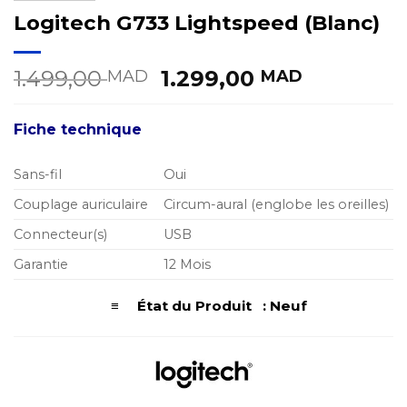
Logitech G733 Lightspeed (Blanc)
Le
Le
1.499,00
1.299,00
MAD
MAD
prix
prix
initial
actuel
Fiche technique
était :
est :
1.499,00 MAD.
1.299,00
Sans-fil
Oui
Couplage auriculaire
Circum-aural (englobe les oreilles)
Connecteur(s)
USB
Garantie
12 Mois
≡ État du Produit : Neuf