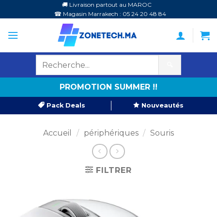
Passer
🚚 Livraison partout au MAROC
☎ Magasin Marrakech : 05 24 20 48 84
au
contenu
🔍
PROMOTION SUMMER !!
Pack Deals
Nouveautés
Accueil
/
périphériques
/
Souris
FILTRER