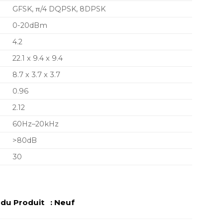
GFSK, π/4 DQPSK, 8DPSK
0-20dBm
4.2
22.1 x 9.4 x 9.4
8.7 x 3.7 x 3.7
0.96
2.12
60Hz–20kHz
>80dB
30
u Produit : Neuf