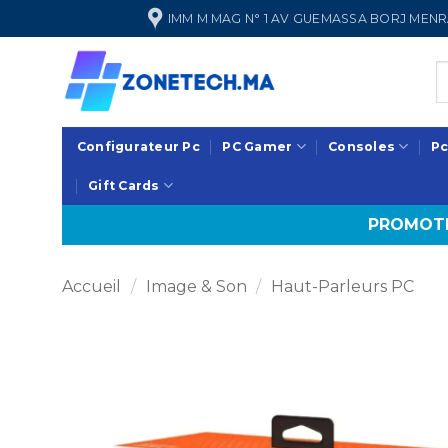
Passer
IMM M MAG N° 1 AV GUEMASSA BORJ ME
au
contenu
Configurateur Pc
PC Gamer
Consoles
Pc
Gift Cards
PROMOTI
Accueil
/
Image & Son
/
Haut-Parleurs PC