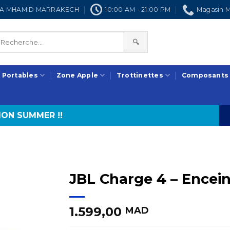
NRA MHAMID MARRAKECH
10:00 AM - 21:00 PM
Magasin M
🔍
 Portables
Zone Apple
Trottinettes
Composants
ON SUMMER !!
JBL Charge 4 – Encein
1.599,00
MAD