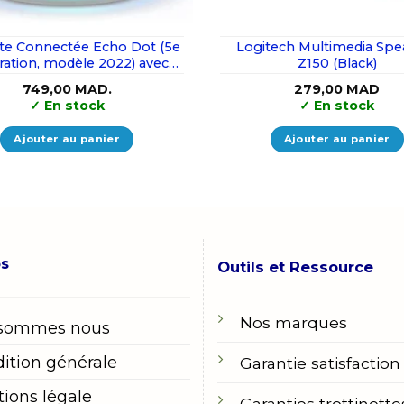
te Connectée Echo Dot (5e
Logitech Multimedia Spe
ration, modèle 2022) avec
Z150 (Black)
th et Alexa | Couleur Bleu-
749,00
MAD.
279,00
MAD
gris
✓
En stock
✓
En stock
Ajouter au panier
Ajouter au panier
os
Outils et Ressource
Nos marques
 sommes nous
ition générale
Garantie satisfaction
ions légale
Garanties trottinette