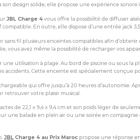
à son design solide, elle propose une expérience sonore i
eur
JBL Charge 4
vous offre la possibilité de diffuser a
 compatible. En outre, elle dispose d’une entrée jack 3,5 
er sans fil plusieurs enceintes compatibles afin d’obten
ée, vous avez même la possibilité de recharger vos app
 une utilisation à plage. Au bord de piscine ou sous la pl
es accidents. Cette enceinte est spécialement conçue po
echargeable qui offre jusqu’à 20 heures d’autonomie. Après
retrouver votre plaisir musical.
ctes de 22,1 x 9,4 x 9,4 cm et son poids léger de seuleme
ur une balade en plein air ou une soirée en compagnie d
o.
JBL
Charge 4 au Prix Maroc
propose une réponse en 