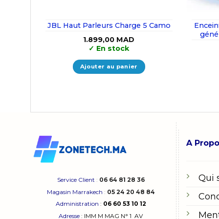
JBL Haut Parleurs Charge 5 Camo
Encein
géné
1.899,00
MAD
Bluetoo
✓
En stock
Ajouter au panier
A Prop
Qui
Service Client
:
06 64 81 28 36
Magasin Marrakech
:
05 24 20 48 84
Cond
Administration
:
06 60 53 10 12
Ment
Adresse
:
IMM M MAG N° 1
AV