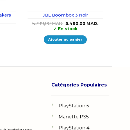
akers
JBL Boombox 3 Noir
Le
Le
6.799,00
MAD.
5.490,00
MAD.
prix
prix
✓
En stock
initial
actuel
était :
est :
6.799,00 MAD..
5.490,00 MAD..
Ajouter au panier
Catégories Populaires
PlayStation 5
Manette PS5
PlayStation 4
s électriques