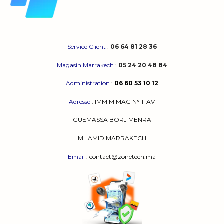
Service Client
:
06 64 81 28 36
Magasin Marrakech
:
05 24 20 48 84
Administration
:
06 60 53 10 12
Adresse
:
IMM M MAG N° 1
AV
GUEMASSA
BORJ MENRA
MHAMID MARRAKECH
Email
: contact@zonetech.ma