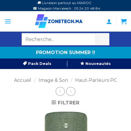
Passer
🚚 Livraison partout au MAROC
☎ Magasin Marrakech : 05 24 20 48 84
au
contenu
🔍
PROMOTION SUMMER !!
Pack Deals
Nouveautés
Accueil
/
Image & Son
/
Haut-Parleurs PC
FILTRER