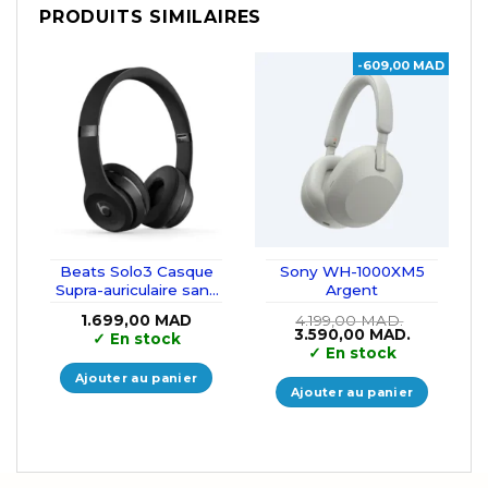
PRODUITS SIMILAIRES
-609,00 MAD
Beats Solo3 Casque
Sony WH-1000XM5
Supra-auriculaire sans
Argent
Fil
1.699,00
MAD
4.199,00
MAD.
Le
Le
3.590,00
MAD.
✓
En stock
prix
prix
✓
En stock
initial
actuel
était :
est :
Ajouter au panier
4.199,00 MAD..
3.590,00 
Ajouter au panier