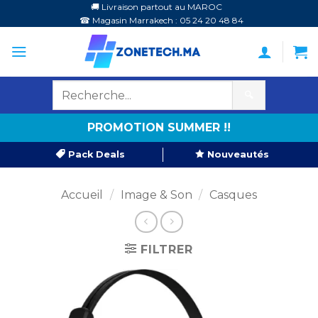
Passer
🚚 Livraison partout au MAROC
☎ Magasin Marrakech : 05 24 20 48 84
au
contenu
🔍
PROMOTION SUMMER !!
Pack Deals
Nouveautés
Accueil
/
Image & Son
/
Casques
FILTRER