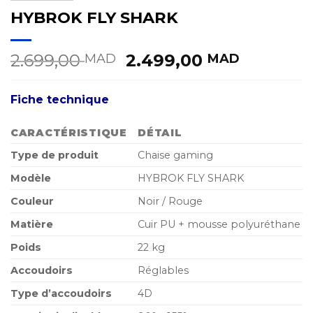
HYBROK FLY SHARK
Le
Le
2.699,00
2.499,00
MAD
MAD
prix
prix
initial
actuel
Fiche technique
était :
est :
2.699,00 MAD.
2.499,0
CARACTÉRISTIQUE
DÉTAIL
Type de produit
Chaise gaming
Modèle
HYBROK FLY SHARK
Couleur
Noir / Rouge
Matière
Cuir PU + mousse polyuréthane
Poids
22 kg
Accoudoirs
Réglables
Type d’accoudoirs
4D