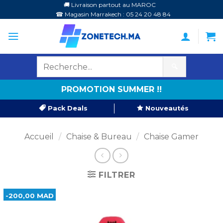
Passer
🚚 Livraison partout au MAROC
☎ Magasin Marrakech : 05 24 20 48 84
au
contenu
🔍
PROMOTION SUMMER !!
Pack Deals
Nouveautés
Accueil
/
Chaise & Bureau
/
Chaise Gamer
FILTRER
-200,00 MAD