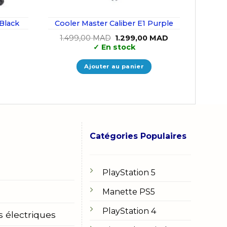
 Black
Cooler Master Caliber E1 Purple
Le
Le
1.499,00
MAD
1.299,00
MAD
prix
prix
✓
En stock
initial
actuel
était :
est :
1.499,00 MAD.
1.299,00 MAD.
Ajouter au panier
Catégories Populaires
PlayStation 5
Manette PS5
PlayStation 4
s électriques