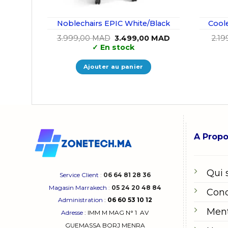
Noblechairs EPIC White/Black
Coole
Le
Le
3.999,00
MAD
3.499,00
MAD
2.19
prix
prix
✓
En stock
initial
actuel
était :
est :
3.999,00 MAD.
3.499,00 MAD.
Ajouter au panier
A Prop
Qui
Service Client
:
06 64 81 28 36
Magasin Marrakech
:
05 24 20 48 84
Cond
Administration
:
06 60 53 10 12
Ment
Adresse
:
IMM M MAG N° 1
AV
GUEMASSA
BORJ MENRA