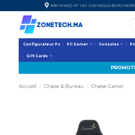
Passer
IMM M MAG N° 1 AV GUEMASSA BORJ ME
au
contenu
Configurateur Pc
PC Gamer
Consoles
Pc
Gift Cards
PROMOTI
Accueil
/
Chaise & Bureau
/
Chaise Gamer