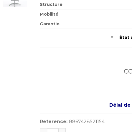
Structure
Mobilité
Garantie
≡ État 
Délai de 
Reference:
8867428521154
quantité de COOLTEK CLT-DK319 Noir Ve