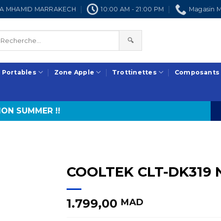
NRA MHAMID MARRAKECH
10:00 AM - 21:00 PM
Magasin M
🔍
 Portables
Zone Apple
Trottinettes
Composants
ON SUMMER !!
COOLTEK CLT-DK319 N
1.799,00
MAD