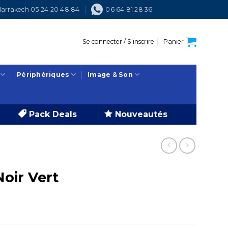
arrakech 05 24 20 48 84
06 64 81 28 36
Se connecter / S’inscrire
Panier
Périphériques
Image & Son
Pack Deals
Nouveautés
oir Vert