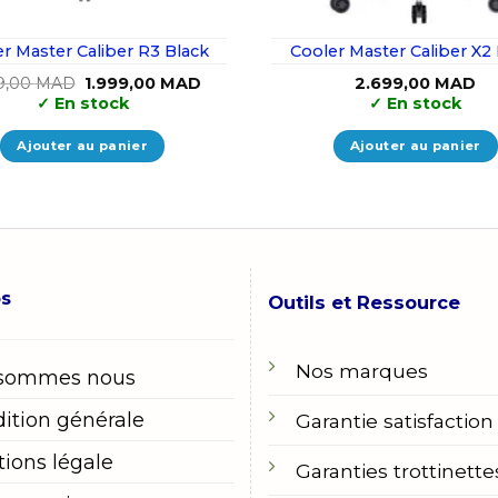
r Master Caliber R3 Black
Cooler Master Caliber X2
Le
Le
9,00
MAD
1.999,00
MAD
2.699,00
MAD
prix
prix
✓
En stock
✓
En stock
initial
actuel
était :
est :
2.199,00 MAD.
1.999,00 MAD.
Ajouter au panier
Ajouter au panier
os
Outils et Ressource
Nos marques
 sommes nous
ition générale
Garantie satisfaction
ions légale
Garanties trottinette