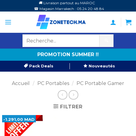
Passer
🚚 Livraison partout au MAROC
☎ Magasin Marrakech : 05 24 20 48 84
au
contenu
🔍
PROMOTION SUMMER !!
Pack Deals
Nouveautés
Accueil
/
PC Portables
/
PC Portable Gamer
FILTRER
-1.291,00 MAD