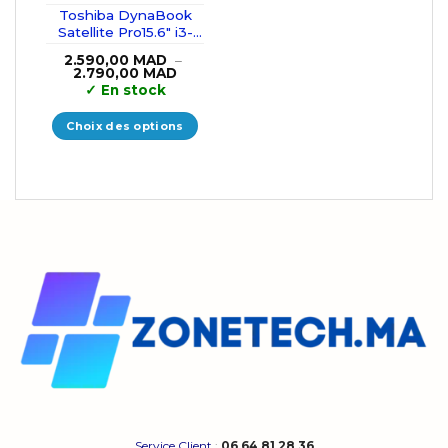
Toshiba DynaBook
Satellite Pro15.6″ i3-
10110U/8GB/256GB
2.590,00
MAD
–
SSD
Plage
2.790,00
MAD
de
✓
En stock
prix :
2.590,00 MAD
à
Choix des options
2.790,00 MAD
Ce
produit
a
plusieurs
variations.
Les
options
peuvent
être
choisies
sur
la
page
du
produit
Service Client
:
06 64 81 28 36