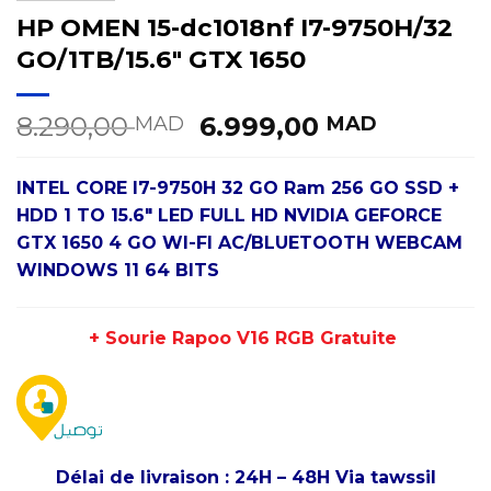
HP OMEN 15-dc1018nf I7-9750H/32
GO/1TB/15.6″ GTX 1650
Le
Le
8.290,00
6.999,00
MAD
MAD
prix
prix
initial
actuel
INTEL CORE I7-9750H 32 GO Ram 256 GO SSD +
était :
est :
HDD 1 TO 15.6″ LED FULL HD NVIDIA GEFORCE
8.290,00 MAD.
6.999,0
GTX 1650 4 GO WI-FI AC/BLUETOOTH WEBCAM
WINDOWS 11 64 BITS
+ Sourie Rapoo V16 RGB Gratuite
Délai de livraison : 24H – 48H Via tawssil