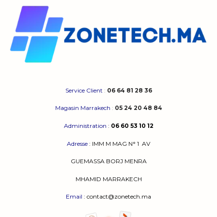
options
peuvent
être
choisies
sur
la
page
du
produit
Service Client
:
06 64 81 28 36
Magasin Marrakech
:
05 24 20 48 84
Administration
:
06 60 53 10 12
Adresse
:
IMM M MAG N° 1
AV
GUEMASSA
BORJ MENRA
MHAMID MARRAKECH
Email
: contact@zonetech.ma