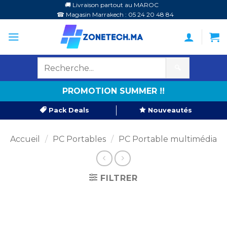
Passer
🚚 Livraison partout au MAROC
☎ Magasin Marrakech : 05 24 20 48 84
au
contenu
🔍
PROMOTION SUMMER !!
Pack Deals
Nouveautés
Accueil
/
PC Portables
/
PC Portable multimédia
FILTRER