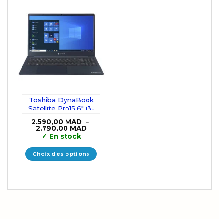
Toshiba DynaBook
Satellite Pro15.6″ i3-
10110U/8GB/256GB
2.590,00
MAD
–
SSD
Plage
2.790,00
MAD
de
✓
En stock
prix :
2.590,00 MAD
à
Choix des options
2.790,00 MAD
Ce
produit
a
plusieurs
variations.
Les