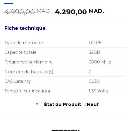
Le
Le
4.990,00
4.290,00
MAD.
MAD.
prix
prix
initial
actuel
Fiche technique
était :
est :
4.990,00 MAD..
4.290,
Type de mémoire
DDR5
Capacité totale
32GB
Fréquence(s) Mémoire
6000 MHz
Nombre de barrette(s)
2
CAS Latency
CL30
Tension (certification)
1.35 Volts
≡ État du Produit : Neuf