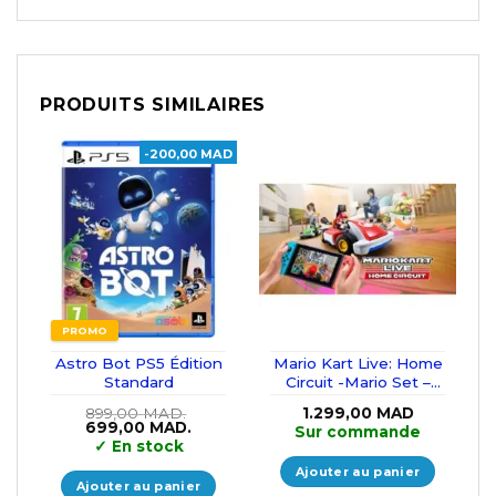
PRODUITS SIMILAIRES
-200,00 MAD
PROMO
Astro Bot PS5 Édition
Mario Kart Live: Home
Standard
Circuit -Mario Set –
Nintendo Switch
899,00
MAD.
1.299,00
MAD
Le
Le
699,00
MAD.
Sur commande
prix
prix
✓
En stock
initial
actuel
était :
est :
Ajouter au panier
899,00 MAD..
699,00 MAD..
Ajouter au panier