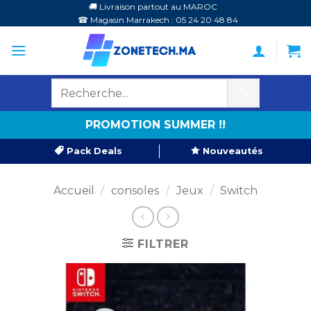
Passer
🚚 Livraison partout au MAROC
☎ Magasin Marrakech : 05 24 20 48 84
au
contenu
🔍
PROMOTION SUMMER !!
Pack Deals
Nouveautés
Accueil
/
consoles
/
Jeux
/
Switch
FILTRER