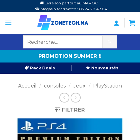
Passer
🚚 Livraison partout au MAROC
☎ Magasin Marrakech : 05 24 20 48 84
au
contenu
🔍
PROMOTION SUMMER !!
Pack Deals
Nouveautés
Accueil
/
consoles
/
Jeux
/
PlayStation
FILTRER