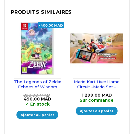
PRODUITS SIMILAIRES
-400,00 MAD
The Legends of Zelda:
Mario Kart Live: Home
Echoes of Wisdom
Circuit -Mario Set –
Nintendo Switch
890,00
MAD
1.299,00
MAD
Le
Le
490,00
MAD
Sur commande
prix
prix
✓
En stock
initial
actuel
était :
est :
Ajouter au panier
890,00 MAD.
490,00 MAD.
Ajouter au panier