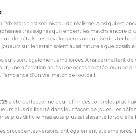
e
 Prix Maroc est son niveau de réalisme. Ainsi qui est en
phismes très soignés qui rendent les matchs encore plus i
up de détails. Les développeurs ont utilisé des techn
oueurs sur le terrain soient aussi naturels que possible.
es joueurs sont également améliorées. Ainsi permettant d
ut, une déception après une occasion ratée, ou une protes
l’ambiance d’un vrai match de football.
C25
a été perfectionné pour offrir des contrôles plus fluide
oueurs plus de liberté dans leur façon de jouer. Les défe
e plus difficile mais aussi plus satisfaisante lorsqu’elle
es précédentes versions, ont également été améliorés. Ils