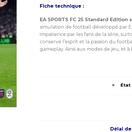
initial
ac
Fiche technique :
était :
es
899,00 MAD.
5
EA SPORTS FC 25 Standard Edition 
simulation de football développé par E
impatience par les fans de la série, surt
conserve l’esprit et la passion du foot
gameplay. Ainsi aux modes de jeu, et à 
≡ État d
Délai de