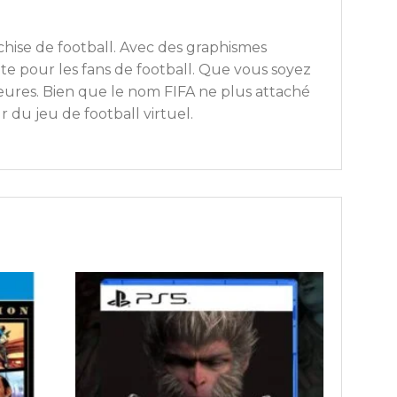
chise de football. Avec des graphismes
te pour les fans de football. Que vous soyez
eures. Bien que le nom FIFA ne plus attaché
 du jeu de football virtuel.