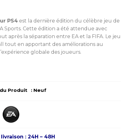
tuel
t :
49,00 MAD.
sur PS4
est la dernière édition du célèbre
jeu
de
A Sports. Cette édition a été attendue avec
out après la séparation entre EA et la FIFA. Le jeu
ball tout en apportant des améliorations au
l’expérience globale des joueurs.
u Produit : Neuf
 livraison : 24H – 48H