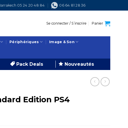
arrakech 05 24 20 48 84
06 64 81 28 36
Se connecter / S’inscrire
Panier
Périphériques
Image & Son
Pack Deals
Nouveautés
dard Edition PS4
e
ix