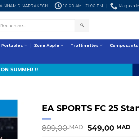
NRA MHAMID MARRAKECH
10:00 AM - 21:00 PM
Magasin M
🔍
 Portables
Zone Apple
Trottinettes
Composants
ON SUMMER !!
EA SPORTS FC 25 Stan
Le
L
899,00
549,00
MAD
MAD
prix
pr