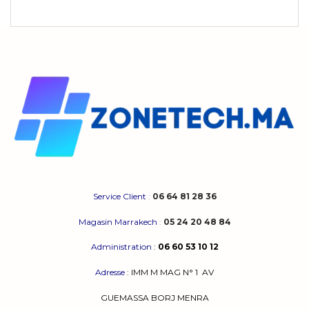
produit
a
plusieurs
variations.
Les
options
peuvent
être
choisies
sur
la
page
du
produit
Service Client
:
06 64 81 28 36
Magasin Marrakech
:
05 24 20 48 84
Administration
:
06 60 53 10 12
Adresse
:
IMM M MAG N° 1
AV
GUEMASSA
BORJ MENRA