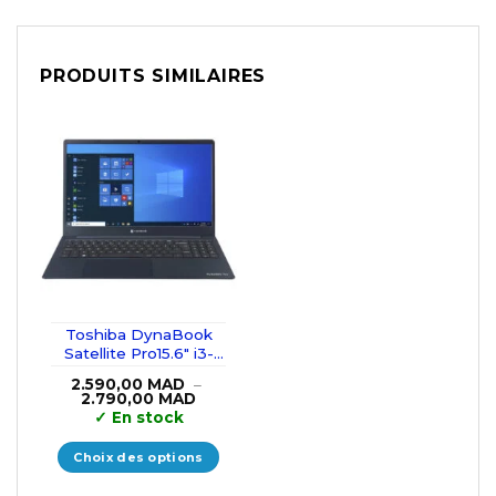
PRODUITS SIMILAIRES
Toshiba DynaBook
Satellite Pro15.6″ i3-
10110U/8GB/256GB
2.590,00
MAD
–
SSD
Plage
2.790,00
MAD
de
✓
En stock
prix :
2.590,00 MAD
à
Choix des options
2.790,00 MAD
Ce