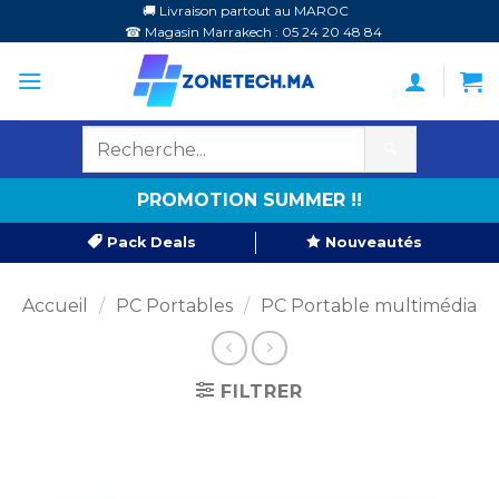
Passer
🚚 Livraison partout au MAROC
☎ Magasin Marrakech : 05 24 20 48 84
au
contenu
🔍
PROMOTION SUMMER !!
Pack Deals
Nouveautés
Accueil
/
PC Portables
/
PC Portable multimédia
FILTRER