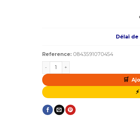
Délai de 
Reference:
0843591070454
quantité de Corsair Vengeance LPX Ser
Ajo