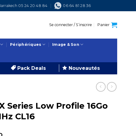
arrakech 05 24 20 48 84
06 64 81 28 36
Se connecter / S’inscrire
Panier
Périphériques
Image & Son
Pack Deals
Nouveautés
 Series Low Profile 16Go
MHz CL16
Le
D.