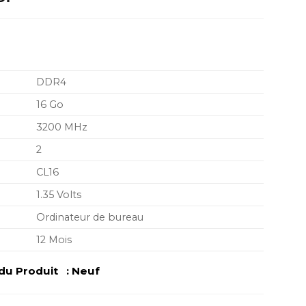
prix
actuel
est :
D..
1.349,00 MAD..
DDR4
16 Go
3200 MHz
2
CL16
1.35 Volts
Ordinateur de bureau
12 Mois
u Produit : Neuf