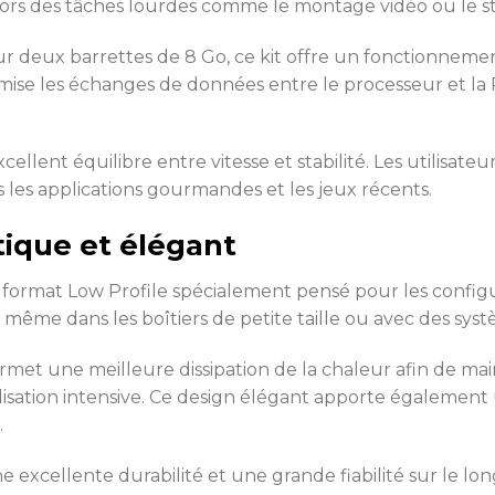
lors des tâches lourdes comme le montage vidéo ou le s
sur deux barrettes de 8 Go, ce kit offre un fonctionnem
ise les échanges de données entre le processeur et la R
lent équilibre entre vitesse et stabilité. Les utilisateu
 les applications gourmandes et les jeux récents.
tique et élégant
 format Low Profile spécialement pensé pour les configu
 même dans les boîtiers de petite taille ou avec des sys
met une meilleure dissipation de la chaleur afin de m
ilisation intensive. Ce design élégant apporte égalemen
.
 excellente durabilité et une grande fiabilité sur le lon