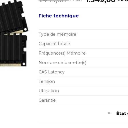
prix
initial
Fiche technique
était :
1.499,00 MA
Type de mémoire
Capacité totale
Fréquence(s) Mémoire
Nombre de barrette(s)
CAS Latency
Tension
Utilisation
Garantie
≡ État d