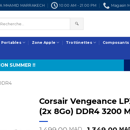
NRA MHAMID MARRAKECH
10:00 AM - 21:00 PM
Magasin M
🔍
 Portables
Zone Apple
Trottinettes
Composants
ON SUMMER !!
DDR4
Corsair Vengeance LPX
(2x 8Go) DDR4 3200 
Le
1.499,00
1.349,00
MAD.
MA