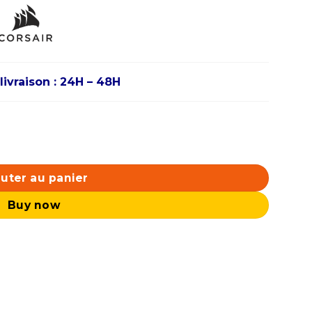
livraison : 24H – 48H
ies Low Profile 16Go (2x 8Go) DDR4 3200 MHz CL16
uter au panier
Buy now