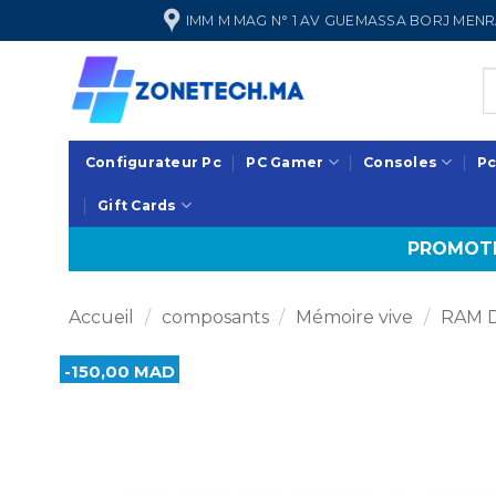
Passer
IMM M MAG N° 1 AV GUEMASSA BORJ ME
au
contenu
Configurateur Pc
PC Gamer
Consoles
Pc
Gift Cards
PROMOTI
Accueil
/
composants
/
Mémoire vive
/
RAM 
-150,00 MAD